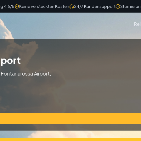
g 4,6/5
Keine versteckten Kosten
24/7 Kundensupport
Stornierun
Rei
rport
-Fontanarossa Airport,