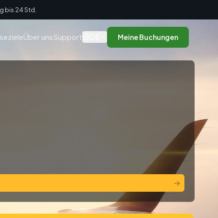
g bis 24 Std.
DE
seziele
Über uns
Support
Meine Buchungen
→