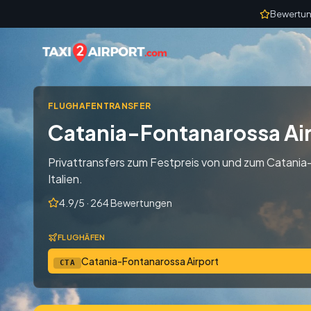
Skip to content
Bewertun
FLUGHAFENTRANSFER
Catania-Fontanarossa Ai
Privattransfers zum Festpreis von und zum Catania
Italien.
4.9/5 · 264 Bewertungen
FLUGHÄFEN
Catania-Fontanarossa Airport
CTA