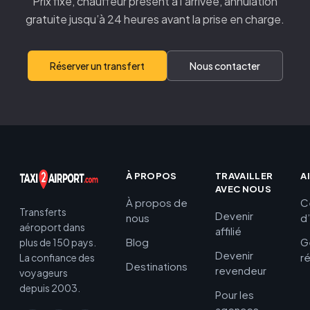
Prix fixe, chauffeur présent à l’arrivée, annulation
gratuite jusqu’à 24 heures avant la prise en charge.
Réserver un transfert
Nous contacter
À PROPOS
TRAVAILLER
A
AVEC NOUS
À propos de
C
Transferts
Devenir
nous
d
aéroport dans
affilié
Blog
G
plus de 150 pays.
Devenir
r
La confiance des
Destinations
revendeur
voyageurs
depuis 2003.
Pour les
agences