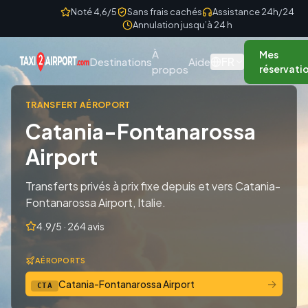
Skip to content
Noté 4,6/5
Sans frais cachés
Assistance 24h/24
Annulation jusqu’à 24 h
À
Mes
FR
Destinations
Aide
propos
réservati
TRANSFERT AÉROPORT
Catania-Fontanarossa
Airport
Transferts privés à prix fixe depuis et vers Catania-
Fontanarossa Airport, Italie.
4.9/5 · 264 avis
AÉROPORTS
→
Catania-Fontanarossa Airport
CTA