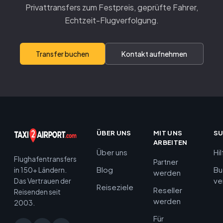
Privattransfers zum Festpreis, geprüfte Fahrer,
Echtzeit-Flugverfolgung.
Transfer buchen
Kontakt aufnehmen
ÜBER UNS
MIT UNS
S
ARBEITEN
Über uns
Hi
Flughafentransfers
Partner
Blog
Bu
in 150+ Ländern.
werden
ve
Das Vertrauen der
Reiseziele
Reseller
Reisenden seit
werden
2003.
Für