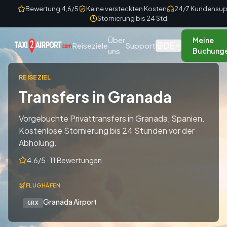
Skip to content
Bewertung 4,6/5
Keine versteckten Kosten
24/7 Kundensup
Stornierung bis 24 Std.
Über
Meine
DE
Reiseziele
Support
uns
Buchung
REISEZIEL
Transfers in Granada
Vorgebuchte Privattransfers in Granada, Spanien.
Kostenlose Stornierung bis 24 Stunden vor der
Abholung.
4.6/5 · 11 Bewertungen
FLUGHÄFEN
Granada Airport
GRX