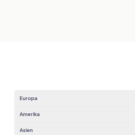
TRANSFERS ANSEHEN
→
Barcelona
TRANSFERS ANSEHEN
→
TRANSFERS ANSEHEN
→
Europa
Amerika
Asien