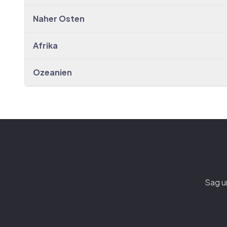
Naher Osten
Afrika
Ozeanien
Sag u