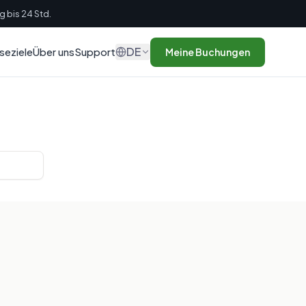
g bis 24 Std.
DE
seziele
Über uns
Support
Meine Buchungen
t