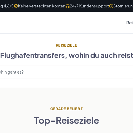
g 4,6/5
Keine versteckten Kosten
24/7 Kundensupport
Stornierun
Rei
REISEZIELE
Flughafentransfers, wohin du auch reis
le suchen
GERADE BELIEBT
Top-Reiseziele