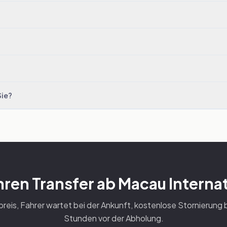
Sie?
hren Transfer ab Macau Internat
reis, Fahrer wartet bei der Ankunft, kostenlose Stornierung 
Stunden vor der Abholung.