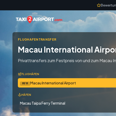
Skip to content
Bewertun
FLUGHAFENTRANSFER
Macau International Airpo
Privattransfers zum Festpreis von und zum Macau In
FLUGHÄFEN
Macau International Airport
MFM
HÄFEN
Macau Taipa Ferry Terminal