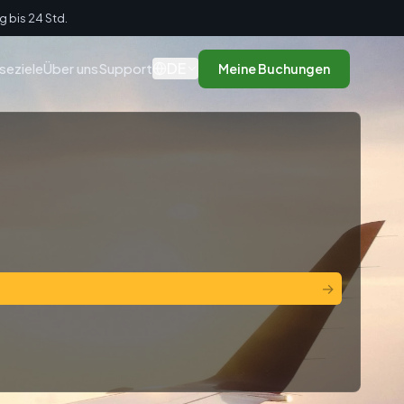
g bis 24 Std.
DE
seziele
Über uns
Support
Meine Buchungen
→