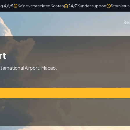
g 4,6/5
Keine versteckten Kosten
24/7 Kundensupport
Stornierun
Rei
rt
ternational Airport, Macao.