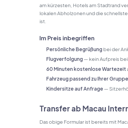
am kürzesten, Hotels am Stadtrand ver
lokalen Abholzonen und die schnellste
ist.
Im Preis inbegriffen
Persönliche Begrüßung
bei der An
Flugverfolgung
— kein Aufpreis be
60 Minuten kostenlose Wartezeit
Fahrzeug passend zu Ihrer Grupp
Kindersitze auf Anfrage
— Sitzerhö
Transfer ab Macau Inter
Das obige Formular ist bereits mit Maca