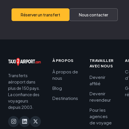
Réserver un transfert
Nous contacter
À PROPOS
TRAVAILLER
A
AVEC NOUS
À propos de
C
Transferts
Devenir
nous
d
aéroport dans
affilié
Blog
G
plus de 150 pays.
Devenir
r
La confiance des
Destinations
revendeur
voyageurs
depuis 2003.
Pour les
agences
de voyage