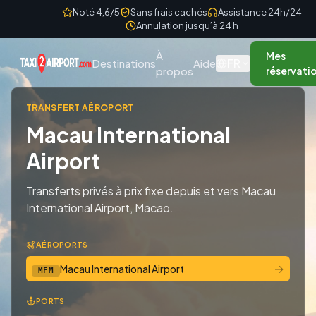
Skip to content
Noté 4,6/5
Sans frais cachés
Assistance 24h/24
Annulation jusqu’à 24 h
À
Mes
FR
Destinations
Aide
propos
réservati
TRANSFERT AÉROPORT
Macau International
Airport
Transferts privés à prix fixe depuis et vers Macau
International Airport, Macao.
AÉROPORTS
→
Macau International Airport
MFM
PORTS