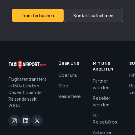
Transfer buchen
Kontakt aufnehmen
ÜBER UNS
MIT UNS
S
ARBEITEN
Über uns
Hi
Flughafentransfers
Partner
Blog
Bu
in 150+ Ländern.
werden
ve
Das Vertrauen der
Reiseziele
Reseller
Reisenden seit
werden
2003.
Für
Reisebüros
Anbieter