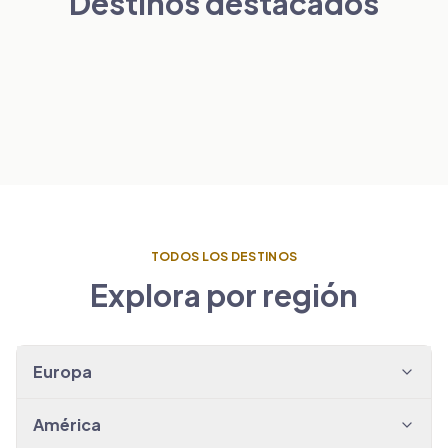
Destinos destacados
Londres
París
PAÍSES BAJOS
VER TRASLADOS
→
Ámsterdam
ESPAÑA
VER TRASLADOS
→
Barcelona
VER TRASLADOS
→
VER TRASLADOS
→
TODOS LOS DESTINOS
Explora por región
Europa
América