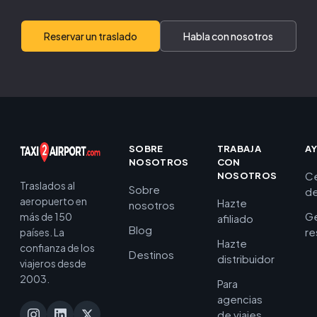
Reservar un traslado
Habla con nosotros
SOBRE
TRABAJA
A
NOSOTROS
CON
C
NOSOTROS
Traslados al
Sobre
de
aeropuerto en
Hazte
nosotros
Ge
más de 150
afiliado
Blog
re
países. La
Hazte
confianza de los
Destinos
distribuidor
viajeros desde
2003.
Para
agencias
de viajes