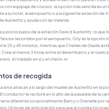
pos con equipaje de crucero, la opción más sencilla es un 
a su hotel, al aeropuerto o a la siguiente estación de t
e Austerlitz y ayuda con las maletas.
 a pocos pasos de la estación Gare d’Austerlitz, lo que fa
Para los recorridos por el aeropuerto, Orly es la opción m
tre 25 y 45 minutos, mientras que Charles de Gaulle está
. Cree al menos 3 horas entre el desembarco y el vuelo 
cero, el traslado en sí y el check-in.
ntos de recogida
eros atracan a lo largo del muelle de Austerlitz en la p
l conductor le recibirá en lo alto de la pasarela de la car
marre diferente (ocasionalmente Bercy o Grenelle por r
os 24 horas de anticipación para que el conductor pueda