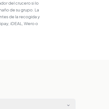
or del crucero si lo
tamaño de su grupo. La
antes de la recogida y
lipay, iDEAL, Wero o