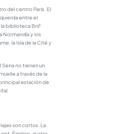
ro del centro Paris. El
zquierda entre el
la biblioteca BnF
cia Normandía y los
, la Isla de la Cité y
el Sena no tienen un
uelle a través de la
principal estación de
tal.
iajes son cortos. La
aint-Émilion, al otro