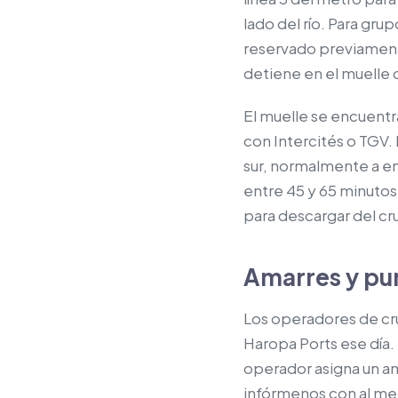
lado del río. Para gru
reservado previamente 
detiene en el muelle d
El muelle se encuentra
con Intercités o TGV. 
sur, normalmente a en
entre 45 y 65 minutos
para descargar del cru
Amarres y pu
Los operadores de cruc
Haropa Ports ese día. E
operador asigna un a
infórmenos con al men