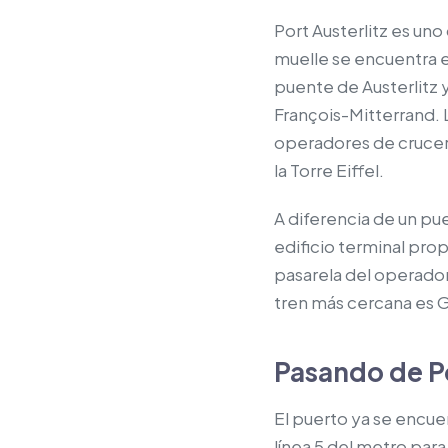
Port Austerlitz es uno
muelle se encuentra en
puente de Austerlitz 
François-Mitterrand. L
operadores de crucero
la Torre Eiffel.
A diferencia de un pue
edificio terminal pro
pasarela del operador
tren más cercana es Ga
Pasando de Por
El puerto ya se encuen
línea 5 del metro para