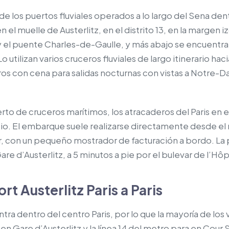
 de los puertos fluviales operados a lo largo del Sena dent
 el muelle de Austerlitz, en el distrito 13, en la margen i
y el puente Charles-de-Gaulle, y más abajo se encuentra 
o utilizan varios cruceros fluviales de largo itinerario ha
s con cena para salidas nocturnas con vistas a Notre-Dame
rto de cruceros marítimos, los atracaderos del Paris en 
pio. El embarque suele realizarse directamente desde el m
, con un pequeño mostrador de facturación a bordo. La 
re d’Austerlitz, a 5 minutos a pie por el bulevar de l’Hôpi
t Austerlitz Paris a Paris
tra dentro del centro Paris, por lo que la mayoría de los v
 en Gare d’Austerlitz y la línea 14 del metro para en Cour S