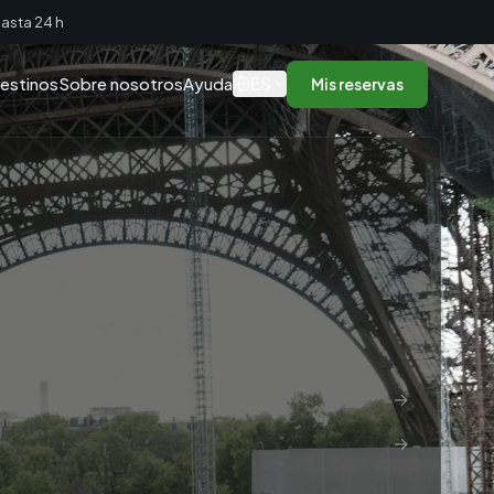
asta 24 h
ES
estinos
Sobre nosotros
Ayuda
Mis reservas
→
→