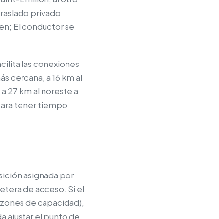
traslado privado
ren; El conductor se
cilita las conexiones
ás cercana, a 16 km al
 a 27 km al noreste a
para tener tiempo
osición asignada por
retera de acceso. Si el
azones de capacidad),
 ajustar el punto de