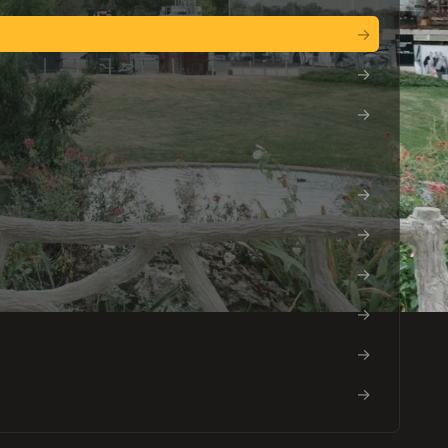
→
→
→
→
→
→
→
→
→