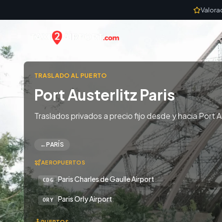
Skip to content
Valora
TRASLADO AL PUERTO
Port Austerlitz Paris
Traslados privados a precio fijo desde y hacia Port Au
←
PARÍS
AEROPUERTOS
Paris Charles de Gaulle Airport
CDG
Paris Orly Airport
ORY
PUERTOS