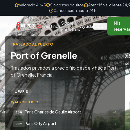
Skip to content
Valorado 4,6/5
Sin costes ocultos
Atención al cliente 24/
Cancelación hasta 24 h
Sobre
Mis
ES
Destinos
Ayuda
nosotros
reserva
TRASLADO AL PUERTO
Port of Grenelle
Traslados privados a precio fijo desde y hacia Port
of Grenelle, Francia.
←
PARÍS
AEROPUERTOS
→
Paris Charles de Gaulle Airport
CDG
→
Paris Orly Airport
ORY