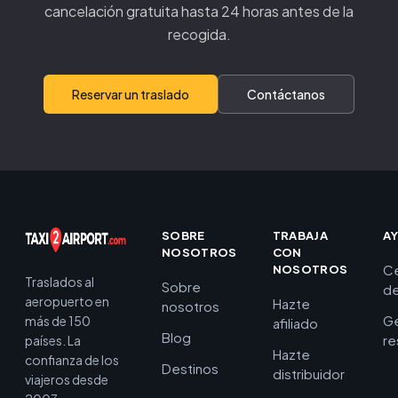
cancelación gratuita hasta 24 horas antes de la
recogida.
Reservar un traslado
Contáctanos
SOBRE
TRABAJA
A
NOSOTROS
CON
C
NOSOTROS
Traslados al
Sobre
de
aeropuerto en
Hazte
nosotros
Ge
más de 150
afiliado
Blog
re
países. La
Hazte
confianza de los
Destinos
distribuidor
viajeros desde