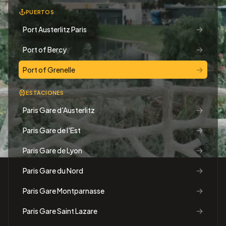
PUERTOS
→
Port Austerlitz Paris
→
Port of Bercy
→
Port of Grenelle
ESTACIONES
→
Paris Gare d'Austerlitz
→
Paris Gare de l'Est
→
Paris Gare de Lyon
→
Paris Gare du Nord
→
Paris Gare Montparnasse
→
Paris Gare Saint Lazare