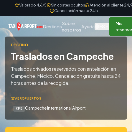
Skip to content
Valorado 4,6/5
Sin costes ocultos
Atención al cliente 24/
Cancelación hasta 24 h
Sobre
Mis
ES
Destinos
Ayuda
nosotros
reserva
DESTINO
Traslados en Campeche
Traslados privados reservados con antelación en
Campeche, México. Cancelación gratuita hasta 24
horas antes de la recogida.
AEROPUERTOS
Campeche International Airport
CPE