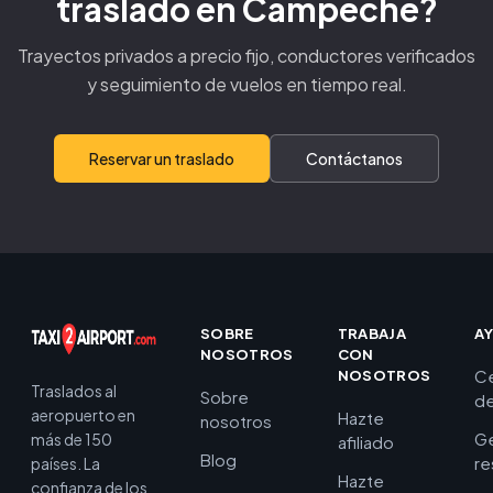
traslado en Campeche?
Trayectos privados a precio fijo, conductores verificados
y seguimiento de vuelos en tiempo real.
Reservar un traslado
Contáctanos
SOBRE
TRABAJA
A
NOSOTROS
CON
C
NOSOTROS
Traslados al
Sobre
de
aeropuerto en
Hazte
nosotros
Ge
más de 150
afiliado
Blog
re
países. La
Hazte
confianza de los