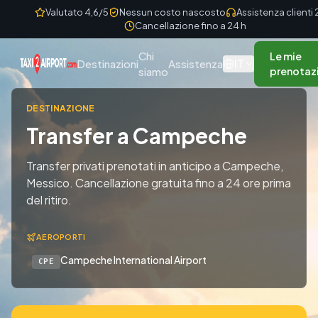
Skip to content
Valutato 4,6/5
Nessun costo nascosto
Assistenza clienti
Cancellazione fino a 24 h
Chi
Le mie
IT
Destinazioni
Assistenza
siamo
prenotaz
DESTINAZIONE
Transfer a Campeche
Transfer privati prenotati in anticipo a Campeche,
Messico. Cancellazione gratuita fino a 24 ore prima
del ritiro.
AEROPORTI
Campeche International Airport
CPE