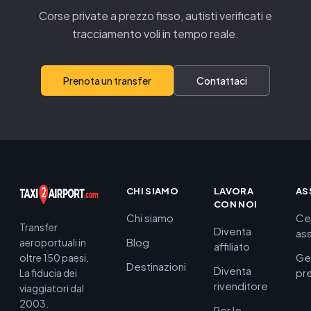
Corse private a prezzo fisso, autisti verificati e
tracciamento voli in tempo reale.
Prenota un transfer
Contattaci
CHI SIAMO
LAVORA
AS
CON NOI
Chi siamo
Ce
Transfer
Diventa
as
Blog
aeroportuali in
affiliato
Ge
oltre 150 paesi.
Destinazioni
Diventa
pr
La fiducia dei
rivenditore
viaggiatori dal
2003.
Per le