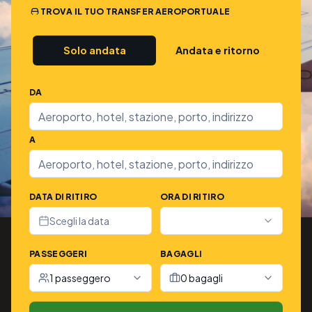
TROVA IL TUO TRANSFER AEROPORTUALE
Solo andata
Andata e ritorno
DA
A
DATA DI RITIRO
ORA DI RITIRO
Scegli la data
PASSEGGERI
BAGAGLI
1 passeggero
0 bagagli