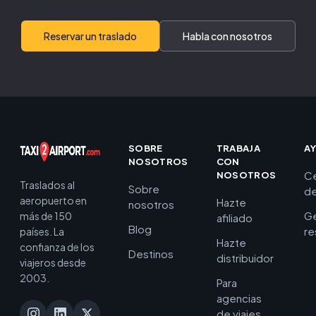
Reservar un traslado
Habla con nosotros
SOBRE
TRABAJA
A
NOSOTROS
CON
C
NOSOTROS
Traslados al
Sobre
de
aeropuerto en
Hazte
nosotros
Ge
más de 150
afiliado
Blog
re
países. La
Hazte
confianza de los
Destinos
distribuidor
viajeros desde
2003.
Para
agencias
de viajes