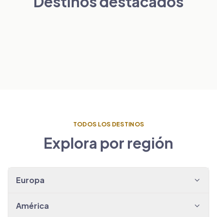
Destinos destacados
Londres
París
PAÍSES BAJOS
VER TRASLADOS
→
Ámsterdam
ESPAÑA
VER TRASLADOS
→
Barcelona
VER TRASLADOS
→
VER TRASLADOS
→
TODOS LOS DESTINOS
Explora por región
Europa
América