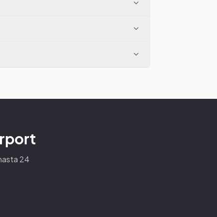
irport
 hasta 24