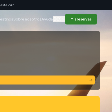
asta 24 h
ES
estinos
Sobre nosotros
Ayuda
Mis reservas
→