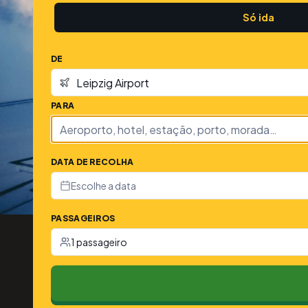
Só ida
DE
PARA
DATA DE RECOLHA
Escolhe a data
PASSAGEIROS
1 passageiro