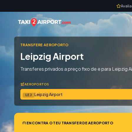
Skip to content
Avali
TRANSFERE AEROPORTO
Leipzig Airport
Transferes privados a preço fixo de e para Leipzig A
AEROPORTOS
Leipzig Airport
LEJ
ENCONTRA O TEU TRANSFER DE AEROPORTO