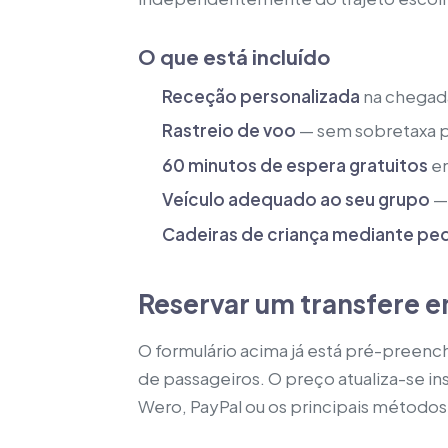
O que está incluído
Receção personalizada
na chegad
Rastreio de voo
— sem sobretaxa p
60 minutos de espera gratuitos
em
Veículo adequado ao seu grupo
— 
Cadeiras de criança mediante pe
Reservar um transfere e
O formulário acima já está pré-preenc
de passageiros. O preço atualiza-se i
Wero, PayPal ou os principais método