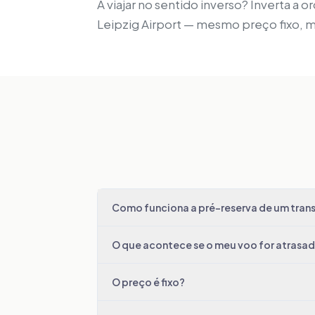
A viajar no sentido inverso? Inverta a
Leipzig Airport — mesmo preço fixo, 
Como funciona a pré-reserva de um trans
O que acontece se o meu voo for atrasa
O preço é fixo?