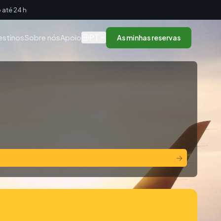
até 24 h
PT
estinos
Sobre nós
Apoio
As minhas reservas
→