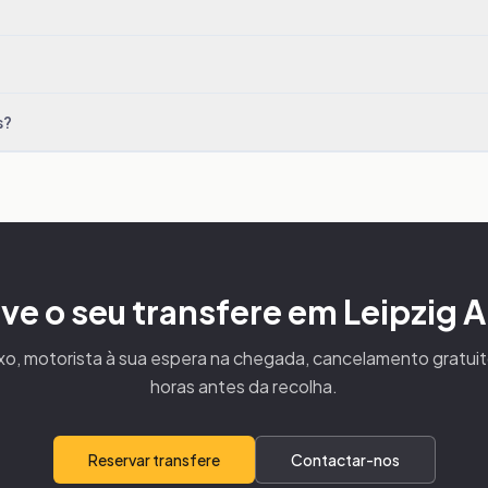
s?
ve o seu transfere em Leipzig A
xo, motorista à sua espera na chegada, cancelamento gratui
horas antes da recolha.
Reservar transfere
Contactar-nos