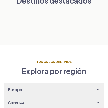
Destinos destacados
Londres
París
PAÍSES BAJOS
VER TRASLADOS
→
Ámsterdam
ESPAÑA
VER TRASLADOS
→
Barcelona
VER TRASLADOS
→
VER TRASLADOS
→
TODOS LOS DESTINOS
Explora por región
Europa
América