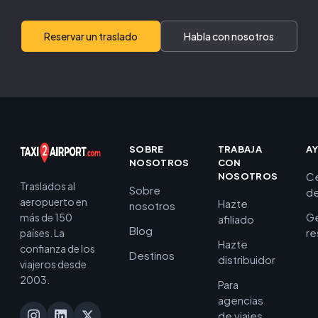
Reservar un traslado
Habla con nosotros
SOBRE
TRABAJA
A
NOSOTROS
CON
C
NOSOTROS
Traslados al
Sobre
de
aeropuerto en
Hazte
nosotros
Ge
más de 150
afiliado
Blog
re
países. La
Hazte
confianza de los
Destinos
distribuidor
viajeros desde
2003.
Para
agencias
de viajes