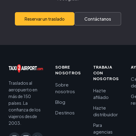
Reservar un traslado
Contáctanos
SOBRE
TRABAJA
A
NOSOTROS
CON
C
NOSOTROS
Traslados al
Sobre
de
aeropuerto en
Hazte
nosotros
Ge
más de 150
afiliado
Blog
re
países. La
Hazte
confianza de los
Destinos
distribuidor
viajeros desde
2003.
Para
agencias