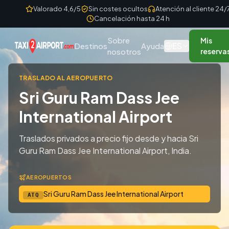
Skip to content
Valorado 4,6/5
Sin costes ocultos
Atención al cliente 24/
Cancelación hasta 24 h
Sobre
Mis
ES
Destinos
Ayuda
nosotros
reserva
TRASLADO AL AEROPUERTO
Sri Guru Ram Dass Jee
International Airport
Traslados privados a precio fijo desde y hacia Sri
Guru Ram Dass Jee International Airport, India.
AEROPUERTOS
Sri Guru Ram Dass Jee International Airport
ATQ