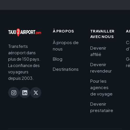
À PROPOS
TRAVAILLER
A
AVEC NOUS
À propos de
C
Transferts
Devenir
nous
d
aéroport dans
affilié
Blog
G
plus de 150 pays.
Devenir
r
La confiance des
Destinations
revendeur
voyageurs
depuis 2003.
Pour les
agences
de voyage
Devenir
prestataire