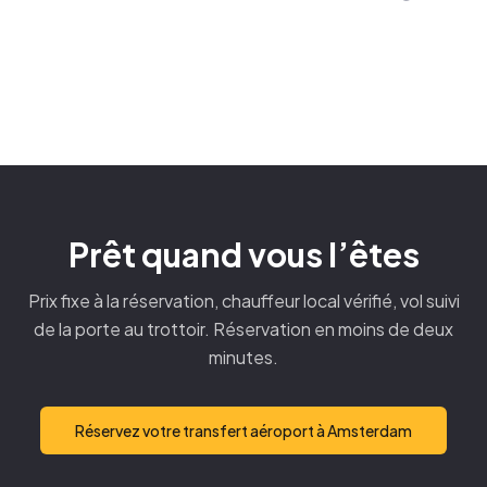
en cinq étapes
De CDG au centre de Paris : guide du
6 AVRIL 2026
transfert aéroport
30 MARS 2026
12 JANVIER 2026
TENDANCE
GUIDE
DESTINATION
Prêt quand vous l’êtes
Prix fixe à la réservation, chauffeur local vérifié, vol suivi
de la porte au trottoir. Réservation en moins de deux
minutes.
Réservez votre transfert aéroport à Amsterdam