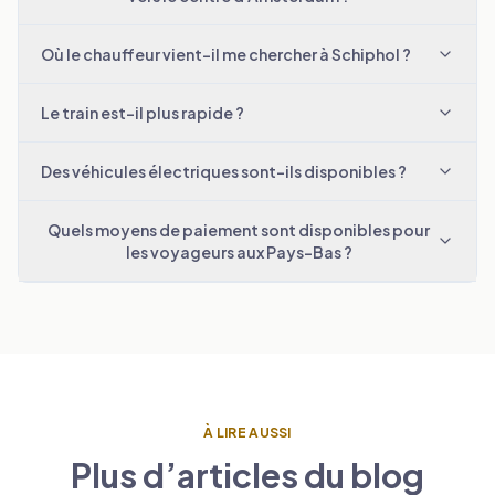
Où le chauffeur vient-il me chercher à Schiphol ?
Le train est-il plus rapide ?
Des véhicules électriques sont-ils disponibles ?
Quels moyens de paiement sont disponibles pour
les voyageurs aux Pays-Bas ?
À LIRE AUSSI
Les transferts aéroportuaires en véhicule
Plus d’articles du blog
électrique en 2026
Comment réserver un transfert aéroport