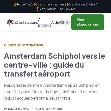
Skip to content
Noté 4,6/5
Sans frais cachés
Assistance 24h/24
Annulation jusqu’à 24 h
À
Mes
FR
Destinations
Aide
propos
réservations
GUIDES DE DESTINATION
Amsterdam Schiphol vers le
centre-ville : guide du
transfert aéroport
Rejoignez le centre d'Amsterdam depuis Schiphol en
transfert privé. Durée du trajet, itinéraire et services
inclus : accueil personnalisé, tarif fixe.
19 JANVIER 2026
·
4 MIN DE LECTURE