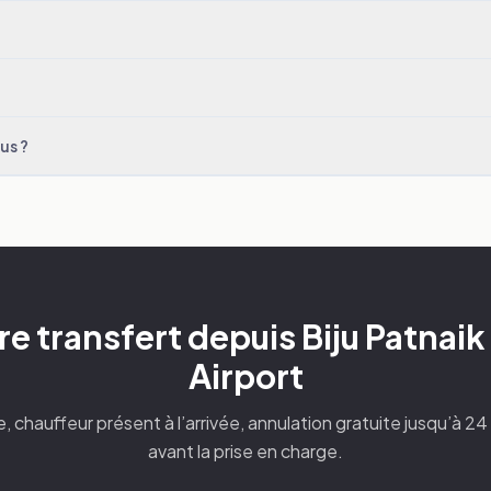
us ?
e transfert depuis Biju Patnaik
Airport
xe, chauffeur présent à l’arrivée, annulation gratuite jusqu’à 2
avant la prise en charge.