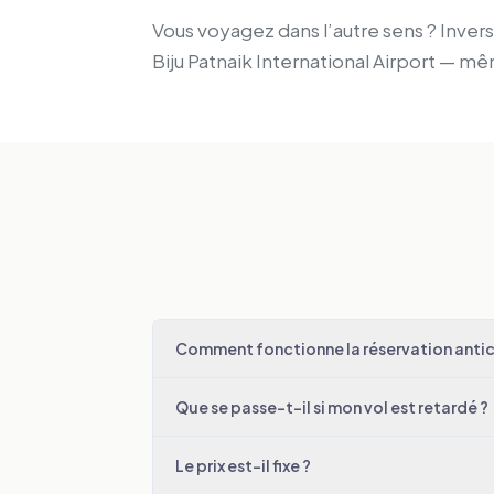
Vous voyagez dans l’autre sens ? Inverse
Biju Patnaik International Airport — m
Comment fonctionne la réservation antici
Que se passe-t-il si mon vol est retardé ?
Le prix est-il fixe ?