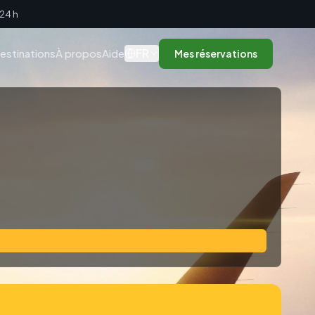
 24 h
FR
estinations
À propos
Aide
Mes réservations