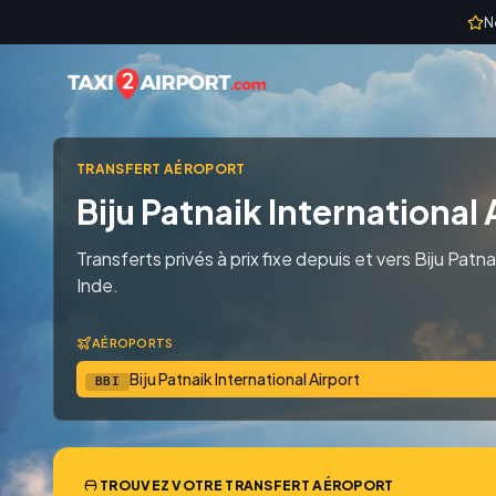
Skip to content
N
TRANSFERT AÉROPORT
Biju Patnaik International 
Transferts privés à prix fixe depuis et vers Biju Patna
Inde.
AÉROPORTS
Biju Patnaik International Airport
BBI
TROUVEZ VOTRE TRANSFERT AÉROPORT