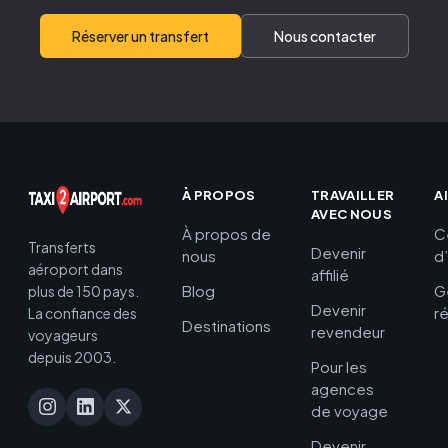
Réserver un transfert
Nous contacter
À PROPOS
TRAVAILLER
A
AVEC NOUS
À propos de
C
Transferts
Devenir
nous
d
aéroport dans
affilié
Blog
G
plus de 150 pays.
Devenir
r
La confiance des
Destinations
revendeur
voyageurs
depuis 2003.
Pour les
agences
de voyage
Devenir