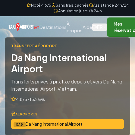
Skip to content
Noté 4,6/5
Sans frais cachés
Assistance 24h/24
Annulation jusqu’à 24 h
À
Mes
FR
Destinations
Aide
propos
réservati
TRANSFERT AÉROPORT
Da Nang International
Airport
Transferts privés à prix fixe depuis et vers Da Nang
International Airport, Vietnam.
4.8/5 · 153 avis
AÉROPORTS
Da Nang International Airport
DAD