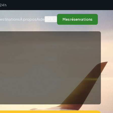
 24 h
FR
estinations
À propos
Aide
Mes réservations