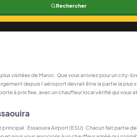
Rechercher
s plus visitées de Maroc. Que vous arriviez pour un city-b
ement depuis l’aéroport devrait être la partie la plus si
 à prix fixe, avec un chauffeur local vérifié qui vous at
ssaouira
 principal : Essaouira Airport (ESU). Chacun fait partie d
ion et nous vous associons à un chauffeur agréé qui connaî