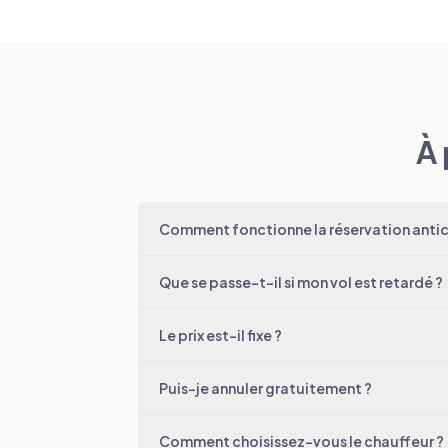
À 
Comment fonctionne la réservation antici
Que se passe-t-il si mon vol est retardé ?
Le prix est-il fixe ?
Puis-je annuler gratuitement ?
Comment choisissez-vous le chauffeur ?