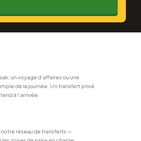
reak, un voyage d’affaires ou une
mple de la journée. Un transfert privé
tend à l’arrivée.
e notre réseau de transferts —
t les zones de prise en charge.