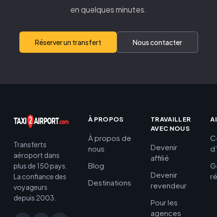
en quelques minutes.
Réserver un transfert
Nous contacter
À PROPOS
TRAVAILLER
A
AVEC NOUS
À propos de
C
Transferts
Devenir
nous
d
aéroport dans
affilié
Blog
G
plus de 150 pays.
Devenir
r
La confiance des
Destinations
revendeur
voyageurs
depuis 2003.
Pour les
agences