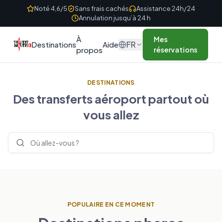
Skip to content
Noté 4,6/5
Sans frais cachés
Assistance 24h/24
Annulation jusqu’à 24 h
À
Mes
FR
Destinations
Aide
propos
réservations
DESTINATIONS
Des transferts aéroport partout où
vous allez
Rechercher des destinations
POPULAIRE EN CE MOMENT
ROYAUME-UNI
FRANCE