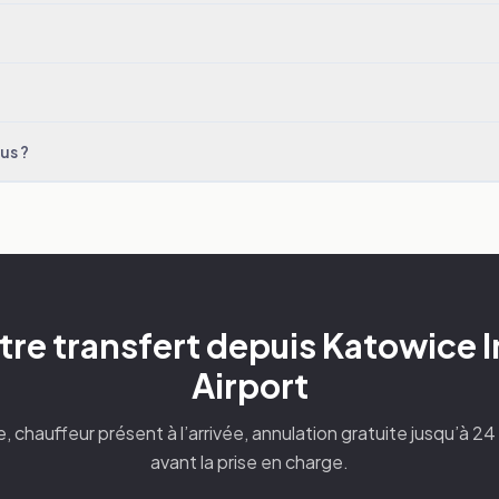
us ?
tre transfert depuis Katowice I
Airport
xe, chauffeur présent à l’arrivée, annulation gratuite jusqu’à 2
avant la prise en charge.