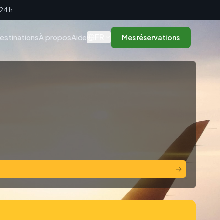
 24 h
FR
estinations
À propos
Aide
Mes réservations
→