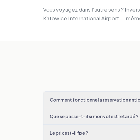
Vous voyagez dans l’autre sens ? Inverse
Katowice International Airport — même
Comment fonctionne la réservation antici
Que se passe-t-il si mon vol est retardé ?
Le prix est-il fixe ?