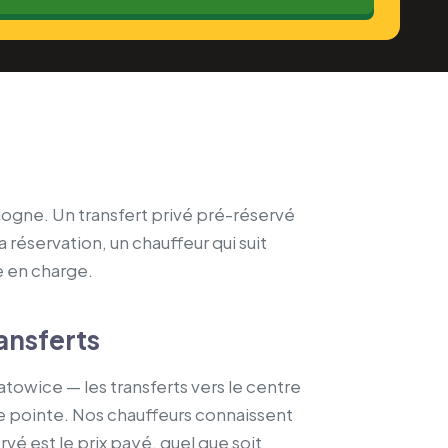
logne. Un transfert privé pré-réservé
a réservation, un chauffeur qui suit
se en charge.
ansferts
atowice — les transferts vers le centre
de pointe. Nos chauffeurs connaissent
rvé est le prix payé, quel que soit