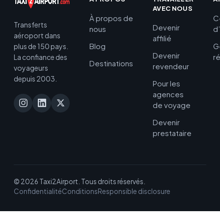
AVEC NOUS
À propos de
C
Transferts
Devenir
nous
d
aéroport dans
affilié
Blog
G
plus de 150 pays.
Devenir
r
La confiance des
Destinations
revendeur
voyageurs
depuis 2003.
Pour les
agences
de voyage
Devenir
prestataire
© 2026 Taxi2Airport. Tous droits réservés.
Confidentialité
Conditions
Responsible disclosure