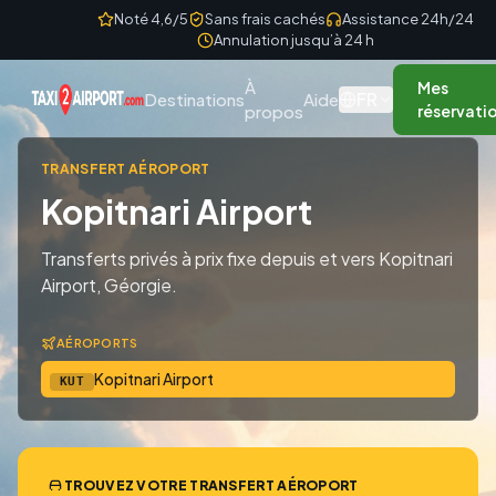
Skip to content
Noté 4,6/5
Sans frais cachés
Assistance 24h/24
Annulation jusqu’à 24 h
À
Mes
FR
Destinations
Aide
propos
réservati
TRANSFERT AÉROPORT
Kopitnari Airport
Transferts privés à prix fixe depuis et vers Kopitnari
Airport, Géorgie.
AÉROPORTS
Kopitnari Airport
KUT
TROUVEZ VOTRE TRANSFERT AÉROPORT