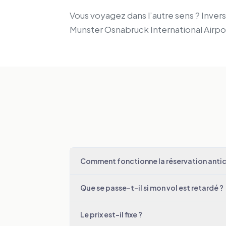
Vous voyagez dans l’autre sens ? Inverse
Munster Osnabruck International Airp
Comment fonctionne la réservation antici
Que se passe-t-il si mon vol est retardé ?
Le prix est-il fixe ?