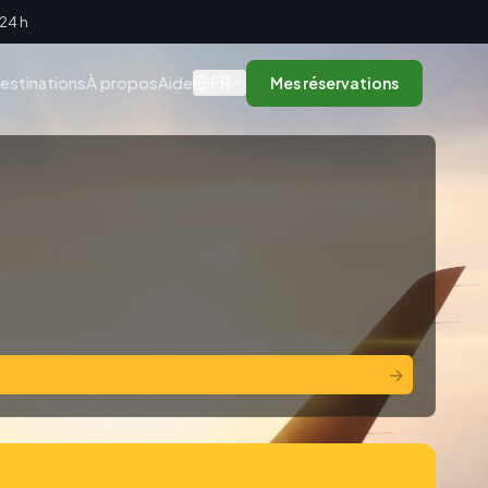
 24 h
FR
estinations
À propos
Aide
Mes réservations
→