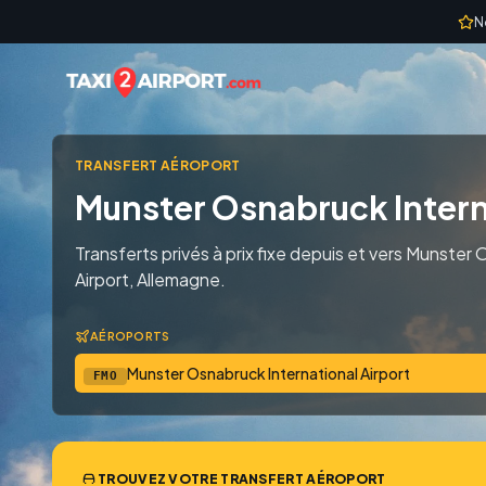
Skip to content
N
TRANSFERT AÉROPORT
Munster Osnabruck Intern
Transferts privés à prix fixe depuis et vers Munster
Airport, Allemagne.
AÉROPORTS
Munster Osnabruck International Airport
FMO
TROUVEZ VOTRE TRANSFERT AÉROPORT