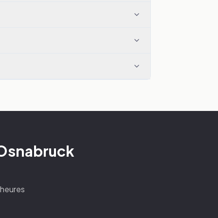
 Osnabruck
4 heures