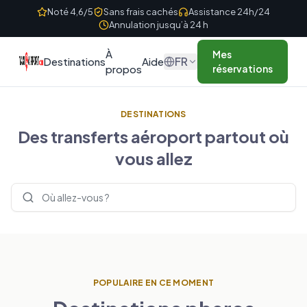
Skip to content
Noté 4,6/5
Sans frais cachés
Assistance 24h/24
Annulation jusqu’à 24 h
À
Mes
FR
Destinations
Aide
propos
réservations
DESTINATIONS
Des transferts aéroport partout où
vous allez
Rechercher des destinations
POPULAIRE EN CE MOMENT
ROYAUME-UNI
FRANCE