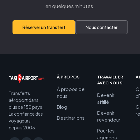
en quelques minutes.
Réserver un transfert
Nous contacter
À PROPOS
TRAVAILLER
A
AVEC NOUS
À propos de
C
Transferts
Devenir
nous
d
aéroport dans
affilié
Blog
G
plus de 150 pays.
Devenir
r
La confiance des
Destinations
revendeur
voyageurs
depuis 2003.
Pour les
agences