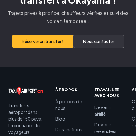
transfert à Okayama ?
Trajets privés à prix fixe, chauffeurs vérifiés et suivi des
vols en temps réel.
Réserver un transfert
Nous contacter
À PROPOS
TRAVAILLER
A
AVEC NOUS
À propos de
C
Transferts
Devenir
nous
d
aéroport dans
affilié
Blog
G
plus de 150 pays.
Devenir
r
La confiance des
Destinations
revendeur
voyageurs