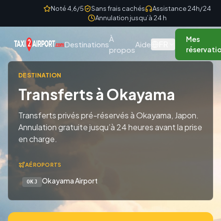
Skip to content
Noté 4,6/5
Sans frais cachés
Assistance 24h/24
Annulation jusqu’à 24 h
À
Mes
FR
Destinations
Aide
propos
réservati
DESTINATION
Transferts à Okayama
Transferts privés pré-réservés à Okayama, Japon.
Annulation gratuite jusqu’à 24 heures avant la prise
en charge.
AÉROPORTS
Okayama Airport
OKJ