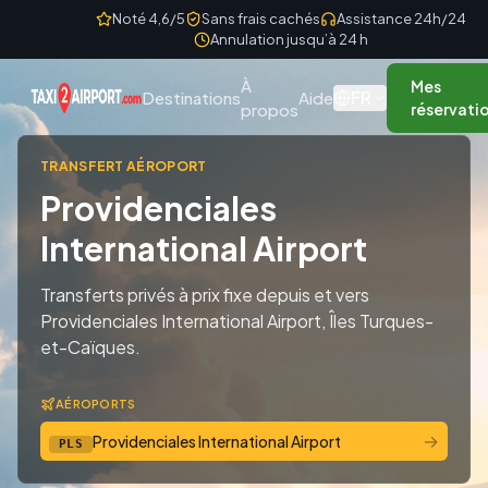
Skip to content
Noté 4,6/5
Sans frais cachés
Assistance 24h/24
Annulation jusqu’à 24 h
À
Mes
FR
Destinations
Aide
propos
réservati
TRANSFERT AÉROPORT
Providenciales
International Airport
Transferts privés à prix fixe depuis et vers
Providenciales International Airport, Îles Turques-
et-Caïques.
AÉROPORTS
→
Providenciales International Airport
PLS