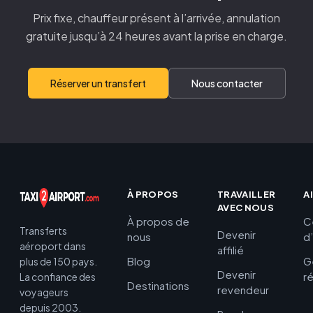
Prix fixe, chauffeur présent à l’arrivée, annulation
gratuite jusqu’à 24 heures avant la prise en charge.
Réserver un transfert
Nous contacter
À PROPOS
TRAVAILLER
A
AVEC NOUS
À propos de
C
Transferts
Devenir
nous
d
aéroport dans
affilié
Blog
G
plus de 150 pays.
Devenir
r
La confiance des
Destinations
revendeur
voyageurs
depuis 2003.