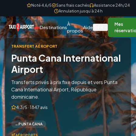
Skip to content
Noté 4,6/5
Sans frais cachés
Assistance 24h/24
Annulation jusqu’à 24 h
À
Mes
FR
Destinations
Aide
propos
réservati
TRANSFERT AÉROPORT
Punta Cana International
Airport
Transferts privés à prix fixe depuis et vers Punta
Cana International Airport, République
dominicaine.
4.3/5 · 1847 avis
←
PUNTA CANA
AÉROPORTS