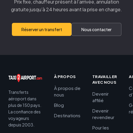
Prix fixe, chauffeur présent à l’arrivée, annulation
gratuite jusqu’à 24 heures avant la prise en charge.
Réserver un transfert
Nous contacter
À PROPOS
TRAVAILLER
A
AVEC NOUS
À propos de
C
Transferts
Devenir
nous
d
aéroport dans
affilié
Blog
G
plus de 150 pays.
Devenir
r
La confiance des
Destinations
revendeur
voyageurs
depuis 2003.
Pour les