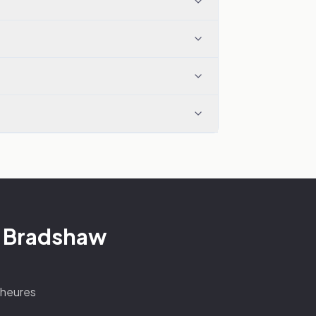
L. Bradshaw
4 heures