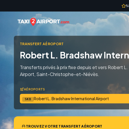
Skip to content
N
TRANSFERT AÉROPORT
Robert L. Bradshaw Intern
Transferts privés à prix fixe depuis et vers Robert L
Airport, Saint-Christophe-et-Niévès.
AÉROPORTS
Robert L. Bradshaw International Airport
SKB
TROUVEZ VOTRE TRANSFERT AÉROPORT