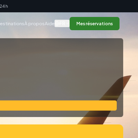
 24 h
FR
estinations
À propos
Aide
Mes réservations