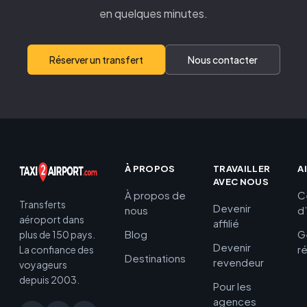
en quelques minutes.
Réserver un transfert
Nous contacter
À PROPOS
TRAVAILLER
A
AVEC NOUS
À propos de
C
Transferts
Devenir
nous
d
aéroport dans
affilié
Blog
G
plus de 150 pays.
Devenir
r
La confiance des
Destinations
revendeur
voyageurs
depuis 2003.
Pour les
agences