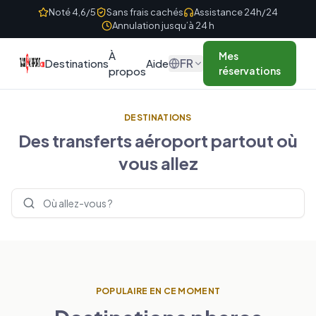
Skip to content
Noté 4,6/5
Sans frais cachés
Assistance 24h/24
Annulation jusqu’à 24 h
À
Mes
FR
Destinations
Aide
propos
réservations
DESTINATIONS
Des transferts aéroport partout où
vous allez
Rechercher des destinations
POPULAIRE EN CE MOMENT
ROYAUME-UNI
FRANCE