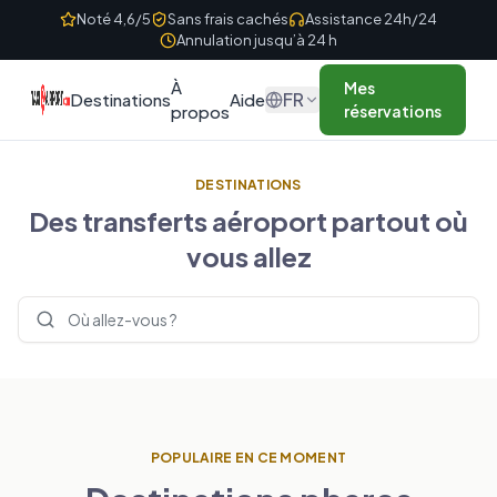
Skip to content
Noté 4,6/5
Sans frais cachés
Assistance 24h/24
Annulation jusqu’à 24 h
À
Mes
FR
Destinations
Aide
propos
réservations
DESTINATIONS
Des transferts aéroport partout où
vous allez
Rechercher des destinations
POPULAIRE EN CE MOMENT
ROYAUME-UNI
FRANCE