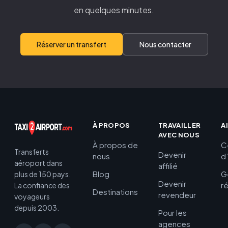
en quelques minutes.
Réserver un transfert
Nous contacter
À PROPOS
TRAVAILLER
A
AVEC NOUS
À propos de
C
Transferts
Devenir
nous
d
aéroport dans
affilié
Blog
G
plus de 150 pays.
Devenir
r
La confiance des
Destinations
revendeur
voyageurs
depuis 2003.
Pour les
agences