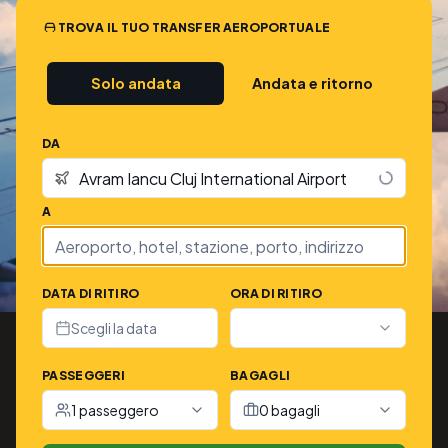
TROVA IL TUO TRANSFER AEROPORTUALE
Solo andata
Andata e ritorno
DA
A
DATA DI RITIRO
ORA DI RITIRO
Scegli la data
PASSEGGERI
BAGAGLI
1 passeggero
0 bagagli