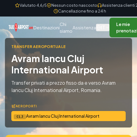
Skip to content
Valutato 4,6/5
Nessun costo nascosto
Assistenza clienti
Cancellazione fino a 24 h
Chi
Le mie
IT
Destinazioni
Assistenza
siamo
prenotaz
TRANSFER AEROPORTUALE
Avram Iancu Cluj
International Airport
Transfer privati a prezzo fisso da e verso Avram
Iancu Cluj International Airport, Romania.
AEROPORTI
Avram Iancu Cluj International Airport
CLJ