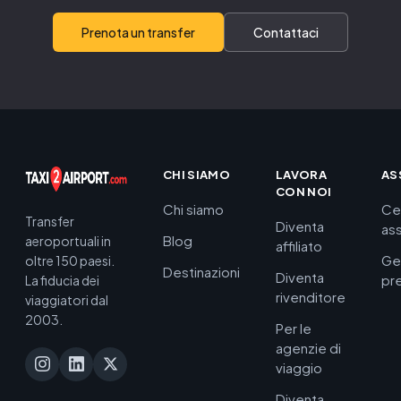
Prenota un transfer
Contattaci
CHI SIAMO
LAVORA
AS
CON NOI
Chi siamo
Ce
Transfer
Diventa
as
Blog
aeroportuali in
affiliato
Ge
oltre 150 paesi.
Destinazioni
Diventa
pr
La fiducia dei
rivenditore
viaggiatori dal
2003.
Per le
agenzie di
viaggio
Diventa