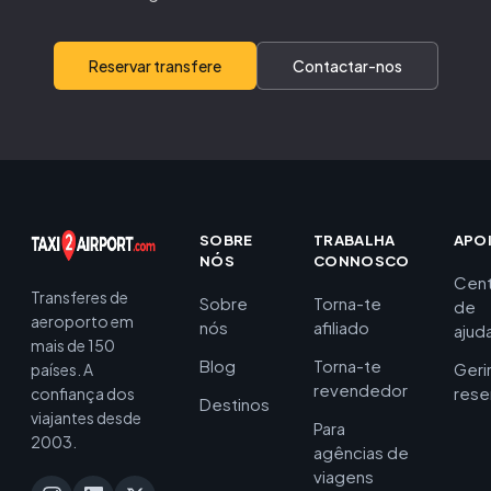
Reservar transfere
Contactar-nos
SOBRE
TRABALHA
APO
NÓS
CONNOSCO
Cent
Transferes de
Sobre
Torna-te
de
aeroporto em
nós
afiliado
ajud
mais de 150
Blog
Torna-te
Geri
países. A
revendedor
rese
confiança dos
Destinos
viajantes desde
Para
2003.
agências de
viagens