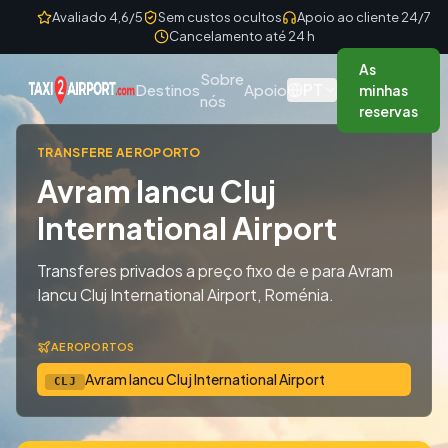
Skip to content
Avaliado 4,6/5
Sem custos ocultos
Apoio ao cliente 24/7
Cancelamento até 24 h
As
Sobre
PT
Destinos
Apoio
minhas
nós
reservas
TRANSFERE AEROPORTO
Avram Iancu Cluj
International Airport
Transferes privados a preço fixo de e para Avram
Iancu Cluj International Airport, Roménia.
AEROPORTOS
Avram Iancu Cluj International Airport
CLJ