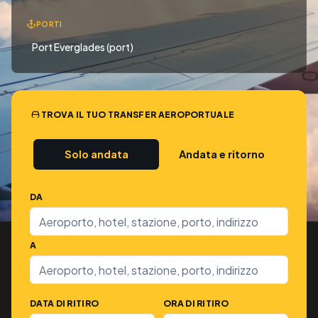
PORTI
Port Everglades (port)
TROVA IL TUO TRANSFER AEROPORTUALE
Solo andata
Andata e ritorno
DA
A
DATA DI RITIRO
ORA DI RITIRO