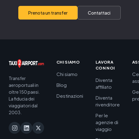
Prenota un transfer
Contattaci
CHI SIAMO
LAVORA
AS
CON NOI
Chi siamo
Ce
Transfer
Diventa
as
Blog
aeroportuali in
affiliato
Ge
oltre 150 paesi.
Destinazioni
Diventa
pr
La fiducia dei
rivenditore
viaggiatori dal
2003.
Per le
agenzie di
viaggio