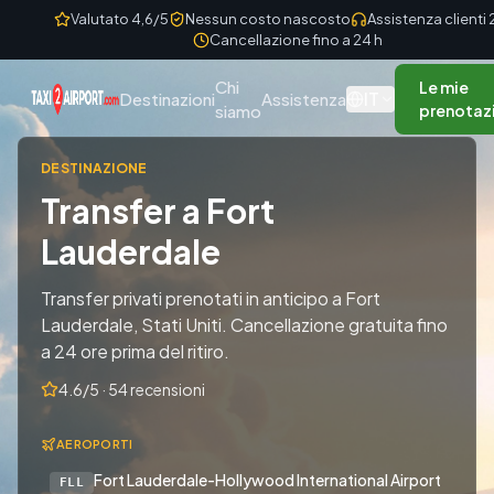
Skip to content
Valutato 4,6/5
Nessun costo nascosto
Assistenza clienti
Cancellazione fino a 24 h
Chi
Le mie
IT
Destinazioni
Assistenza
siamo
prenotaz
DESTINAZIONE
Transfer a Fort
Lauderdale
Transfer privati prenotati in anticipo a Fort
Lauderdale, Stati Uniti. Cancellazione gratuita fino
a 24 ore prima del ritiro.
4.6/5 · 54 recensioni
AEROPORTI
Fort Lauderdale-Hollywood International Airport
FLL