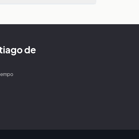
ntiago de
n tempo