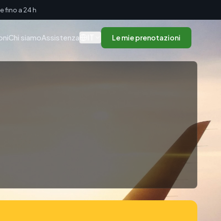
 fino a 24 h
IT
oni
Chi siamo
Assistenza
Le mie prenotazioni