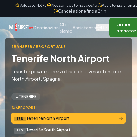
Skip to content
Valutato 4,6/5
Nessun costo nascosto
Assistenza clienti
Cancellazione fino a 24 h
Chi
Le mie
IT
Destinazioni
Assistenza
siamo
prenotaz
TRANSFER AEROPORTUALE
Tenerife North Airport
Transfer privati a prezzo fisso da e verso Tenerife
North Airport, Spagna.
←
TENERIFE
AEROPORTI
→
Tenerife North Airport
TFN
Tenerife South Airport
TFS