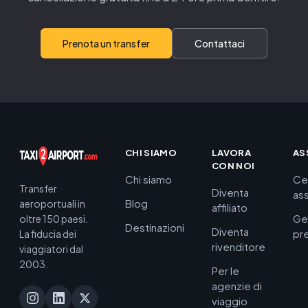
Prenota un transfer
Contattaci
CHI SIAMO
LAVORA
AS
CON NOI
Chi siamo
Ce
Transfer
Diventa
as
Blog
aeroportuali in
affiliato
Ge
oltre 150 paesi.
Destinazioni
Diventa
pr
La fiducia dei
rivenditore
viaggiatori dal
2003.
Per le
agenzie di
viaggio