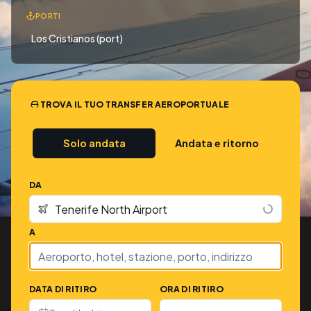
PORTI
Los Cristianos (port)
TROVA IL TUO TRANSFER AEROPORTUALE
Solo andata
Andata e ritorno
DA
A
DATA DI RITIRO
ORA DI RITIRO