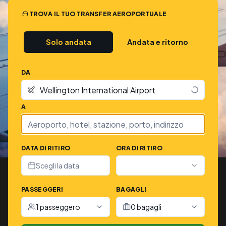
TROVA IL TUO TRANSFER AEROPORTUALE
Solo andata
Andata e ritorno
DA
A
DATA DI RITIRO
ORA DI RITIRO
Scegli la data
PASSEGGERI
BAGAGLI
1 passeggero
0 bagagli