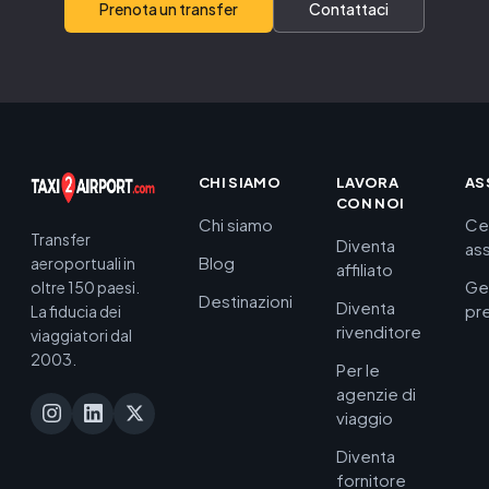
Prenota un transfer
Contattaci
CHI SIAMO
LAVORA
AS
CON NOI
Chi siamo
Ce
Transfer
Diventa
as
Blog
aeroportuali in
affiliato
Ge
oltre 150 paesi.
Destinazioni
Diventa
pr
La fiducia dei
rivenditore
viaggiatori dal
2003.
Per le
agenzie di
viaggio
Diventa
fornitore