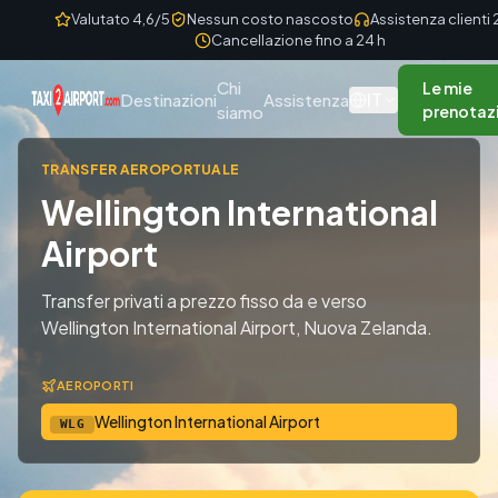
Skip to content
Valutato 4,6/5
Nessun costo nascosto
Assistenza clienti
Cancellazione fino a 24 h
Chi
Le mie
IT
Destinazioni
Assistenza
siamo
prenotaz
TRANSFER AEROPORTUALE
Wellington International
Airport
Transfer privati a prezzo fisso da e verso
Wellington International Airport, Nuova Zelanda.
AEROPORTI
Wellington International Airport
WLG