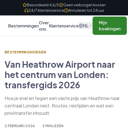
Skip to content
Beoordeeld 4,6/5
Geen verborgen kosten
24/7 klantenservice
Annuleren tot 24 uur
Over
Mijn
NL
Bestemmingen
Klantenservice
ons
boekingen
BESTEMMINGSGIDSEN
Van Heathrow Airport naar
het centrum van Londen:
transfergids 2026
Hoe je snel en tegen een vaste prijs van Heathrow naar
centraal Londen reist. Routes, reistijden en wat een
privétransfer inhoudt.
2 FEBRUARI 2026
·
3 MIN LEZEN