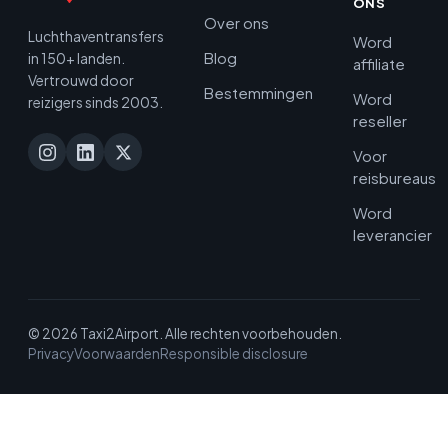
ONS
Over ons
Luchthaventransfers
Word
Blog
in 150+ landen.
affiliate
Vertrouwd door
Bestemmingen
Word
reizigers sinds 2003.
reseller
Voor
reisbureaus
Word
leverancier
© 2026 Taxi2Airport. Alle rechten voorbehouden.
Privacy
Voorwaarden
Responsible disclosure