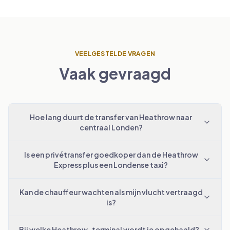
VEELGESTELDE VRAGEN
Vaak gevraagd
Hoe lang duurt de transfer van Heathrow naar
centraal Londen?
Is een privétransfer goedkoper dan de Heathrow
Express plus een Londense taxi?
Kan de chauffeur wachten als mijn vlucht vertraagd
is?
Bij welke Heathrow-terminal wordt je opgehaald?