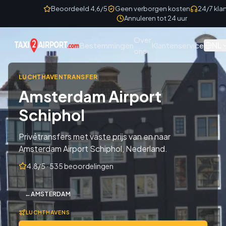
Skip to content
Beoordeeld 4,6/5
Geen verborgen kosten
24/7 kla
Annuleren tot 24 uur
Over
NL
Bestemmingen
Klantenservice
ons
LUCHTHAVENTRANSFER
Amsterdam Airport
Schiphol
Privétransfers met vaste prijs van en naar
Amsterdam Airport Schiphol, Nederland.
4.8/5 · 535 beoordelingen
←
AMSTERDAM
LUCHTHAVENS