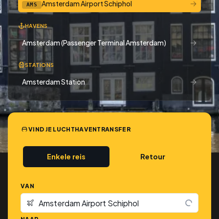
→
Amsterdam Airport Schiphol
AMS
HAVENS
→
Amsterdam (Passenger Terminal Amsterdam)
STATIONS
→
Amsterdam Station
VIND JE LUCHTHAVENTRANSFER
Enkele reis
Retour
VAN