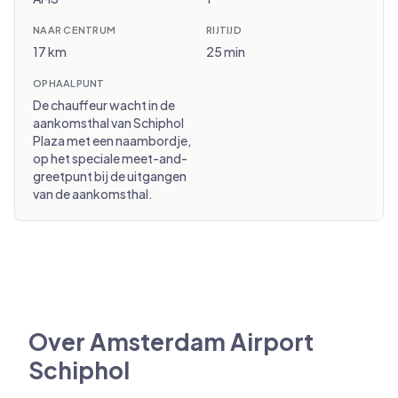
NAAR CENTRUM
RIJTIJD
17 km
25 min
OPHAALPUNT
De chauffeur wacht in de
aankomsthal van Schiphol
Plaza met een naambordje,
op het speciale meet-and-
greetpunt bij de uitgangen
van de aankomsthal.
Over Amsterdam Airport
Schiphol