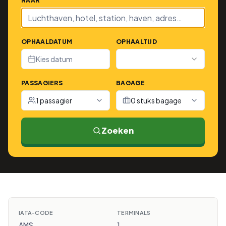
NAAR
OPHAALDATUM
OPHAALTIJD
Kies datum
PASSAGIERS
BAGAGE
1 passagier
0 stuks bagage
Zoeken
IATA-CODE
TERMINALS
AMS
1