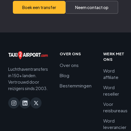
Boek een transfer
Neem contact op
OVER ONS
WERK MET
ONS
Over ons
Luchthaventransfers
Word
Blog
in 150+ landen.
affiliate
Vertrouwd door
Bestemmingen
Word
reizigers sinds 2003.
reseller
Voor
reisbureaus
Word
leverancier