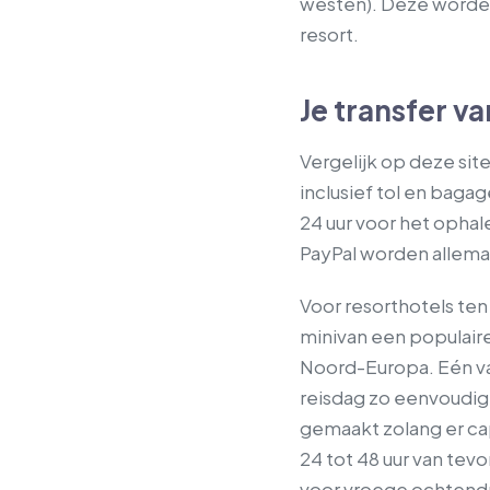
westen). Deze worden
resort.
Je transfer v
Vergelijk op deze sit
inclusief tol en baga
24 uur voor het ophal
PayPal worden allem
Voor resorthotels ten
minivan een populaire
Noord-Europa. Eén vas
reisdag zo eenvoudig
gemaakt zolang er cap
24 tot 48 uur van tev
voor vroege ochtendr