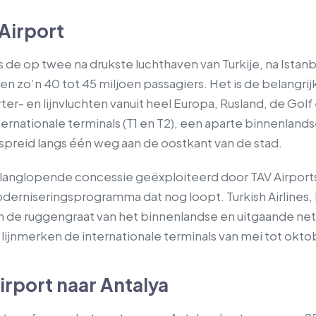
Airport
 is de op twee na drukste luchthaven van Turkije, na Ista
ren zo’n 40 tot 45 miljoen passagiers. Het is de belangri
ter- en lijnvluchten vanuit heel Europa, Rusland, de Gol
ternationale terminals (T1 en T2), een aparte binnenland
spreid langs één weg aan de oostkant van de stad.
langlopende concessie geëxploiteerd door TAV Airports
derniseringsprogramma dat nog loopt. Turkish Airlines,
 de ruggengraat van het binnenlandse en uitgaande netw
lijnmerken de internationale terminals van mei tot oktobe
irport naar Antalya