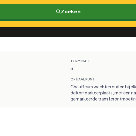
Zoeken
TERMINALS
3
OPHAALPUNT
Chauffeurs wachten buiten bij e
de kortparkeerplaats, met een n
gemarkeerde transferontmoetin