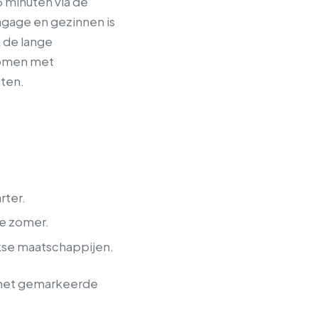
 minuten via de
agage en gezinnen is
k de lange
nkomen met
hten.
rter.
de zomer.
rkse maatschappijen.
p het gemarkeerde