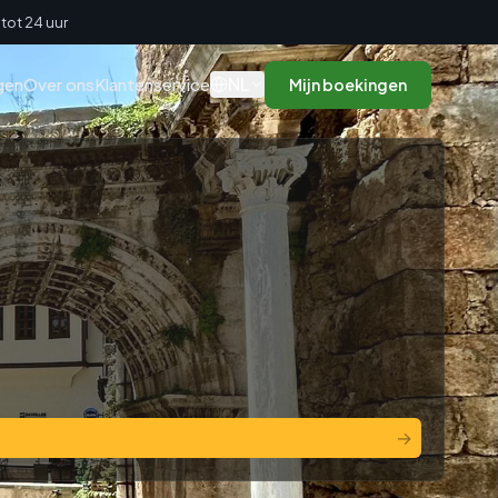
tot 24 uur
NL
gen
Over ons
Klantenservice
Mijn boekingen
→