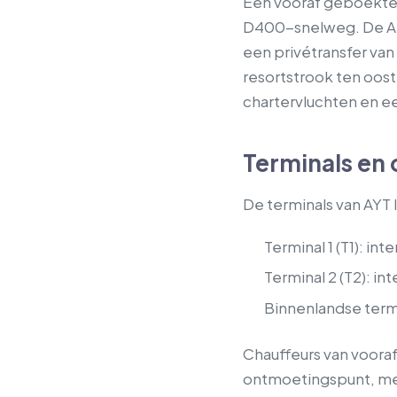
Een vooraf geboekte 
D400-snelweg. De Ant
een privétransfer van
resortstrook ten oost
chartervluchten en e
Terminals en
De terminals van AYT 
Terminal 1 (T1): in
Terminal 2 (T2): i
Binnenlandse termi
Chauffeurs van voora
ontmoetingspunt, met