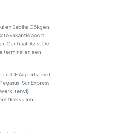
nbul en Sabiha Gökçen,
jkste vakantiepoort
f en Centraal-Azië. De
se terminal en een
 en ICF Airports, met
 Pegasus, SunExpress
erk, terwijl
r flink vullen.