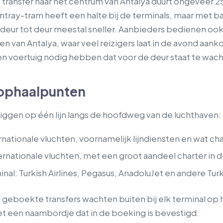
transfer naar het centrum van Antalya duurt ongeveer 25
ray-tram heeft een halte bij de terminals, maar met b
 deur tot deur meestal sneller. Aanbieders bedienen oo
en van Antalya, waar veel reizigers laat in de avond aa
en voertuig nodig hebben dat voor de deur staat te wac
 ophaalpunten
liggen op één lijn langs de hoofdweg van de luchthaven:
ternationale vluchten, voornamelijk lijndiensten en wat cha
nternationale vluchten, met een groot aandeel charter in 
nal: Turkish Airlines, Pegasus, AnadoluJet en andere Tu
f geboekte transfers wachten buiten bij elk terminal o
 een naambordje dat in de boeking is bevestigd.