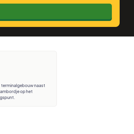
lk terminalgebouw naast
aambordje op het
gspunt.