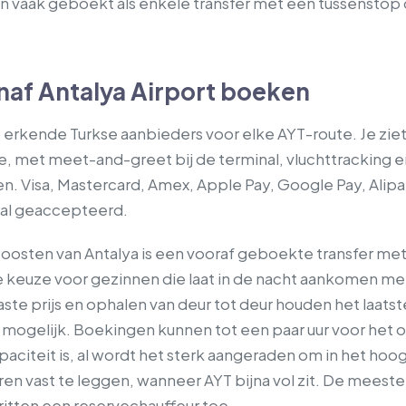
 vaak geboekt als enkele transfer met een tussenstop
anaf Antalya Airport boeken
e erkende Turkse aanbieders voor elke AYT-route. Je ziet
ge, met meet-and-greet bij de terminal, vluchttracking en
en. Visa, Mastercard, Amex, Apple Pay, Google Pay, Alip
aal geaccepteerd.
 oosten van Antalya is een vooraf geboekte transfer met
 keuze voor gezinnen die laat in de nacht aankomen met
te prijs en ophalen van deur tot deur houden het laatst
 mogelijk. Boekingen kunnen tot een paar uur voor het
aciteit is, al wordt het sterk aangeraden om in het ho
oren vast te leggen, wanneer AYT bijna vol zit. De meest
itten een reservechauffeur toe.