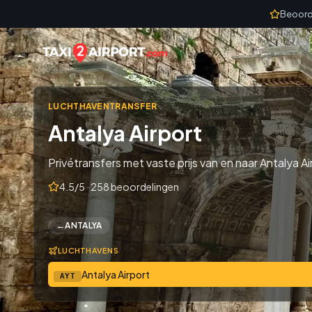
Skip to content
Beoord
LUCHTHAVENTRANSFER
Antalya Airport
Privétransfers met vaste prijs van en naar Antalya Air
4.5/5 · 258 beoordelingen
←
ANTALYA
LUCHTHAVENS
Antalya Airport
AYT