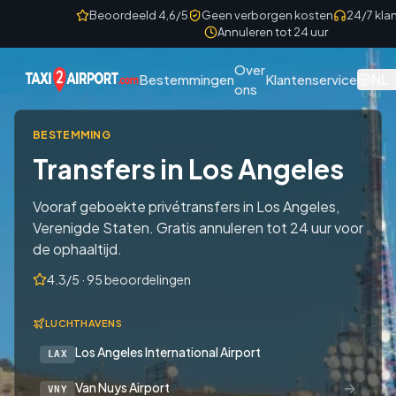
Skip to content
Beoordeeld 4,6/5
Geen verborgen kosten
24/7 kla
Annuleren tot 24 uur
Over
NL
Bestemmingen
Klantenservice
ons
BESTEMMING
Transfers in Los Angeles
Vooraf geboekte privétransfers in Los Angeles,
Verenigde Staten. Gratis annuleren tot 24 uur voor
de ophaaltijd.
4.3/5 · 95 beoordelingen
LUCHTHAVENS
Los Angeles International Airport
LAX
→
Van Nuys Airport
VNY