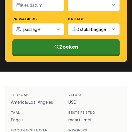
Kies datum
PASSAGIERS
BAGAGE
1 passagier
0 stuks bagage
Zoeken
TIJDZONE
VALUTA
America/Los_Angeles
USD
TAAL
BESTE REISTIJD
Engels
maart – mei
HOOFDLUCHTHAVEN
INWONERS