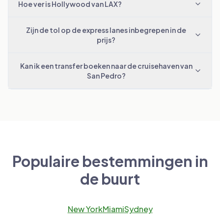
Hoe ver is Hollywood van LAX?
Zijn de tol op de express lanes inbegrepen in de
prijs?
Kan ik een transfer boeken naar de cruisehaven van
San Pedro?
Populaire bestemmingen in
de buurt
New York
Miami
Sydney