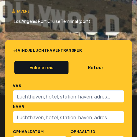
HAVENS
Los Angeles Port Cruise Terminal (port)
VIND JE LUCHTHAVENTRANSFER
Enkele reis
Retour
VAN
NAAR
OPHAALDATUM
OPHAALTIJD