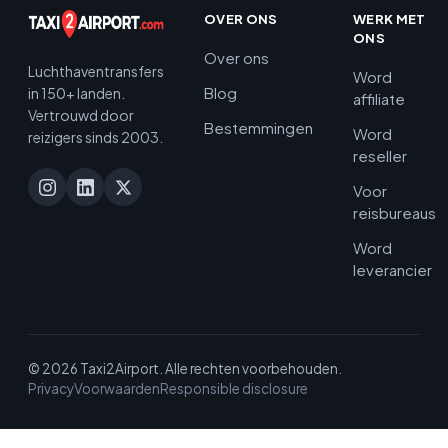
OVER ONS
WERK MET
ONS
Over ons
Luchthaventransfers
Word
Blog
in 150+ landen.
affiliate
Vertrouwd door
Bestemmingen
Word
reizigers sinds 2003.
reseller
Voor
reisbureaus
Word
leverancier
© 2026 Taxi2Airport. Alle rechten voorbehouden.
Privacy
Voorwaarden
Responsible disclosure