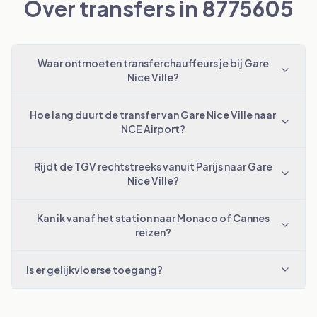
Over transfers in 8775605
Waar ontmoeten transferchauffeurs je bij Gare
Nice Ville?
Hoe lang duurt de transfer van Gare Nice Ville naar
NCE Airport?
Rijdt de TGV rechtstreeks vanuit Parijs naar Gare
Nice Ville?
Kan ik vanaf het station naar Monaco of Cannes
reizen?
Is er gelijkvloerse toegang?