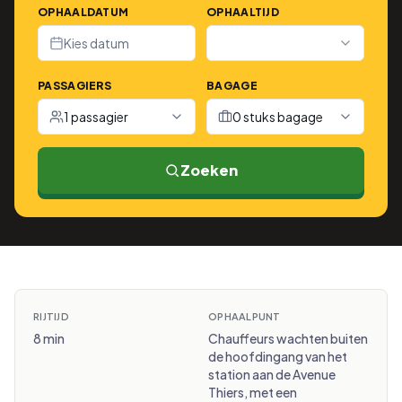
OPHAALDATUM
OPHAALTIJD
Kies datum
PASSAGIERS
BAGAGE
1 passagier
0 stuks bagage
Zoeken
RIJTIJD
OPHAALPUNT
8 min
Chauffeurs wachten buiten
de hoofdingang van het
station aan de Avenue
Thiers, met een