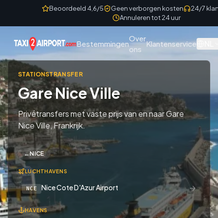
Skip to content
Beoordeeld 4,6/5
Geen verborgen kosten
24/7 kla
Annuleren tot 24 uur
Over
NL
Bestemmingen
Klantenservice
ons
STATIONSTRANSFER
Gare Nice Ville
Privétransfers met vaste prijs van en naar Gare
Nice Ville, Frankrijk.
←
NICE
LUCHTHAVENS
→
Nice Cote D'Azur Airport
NCE
HAVENS