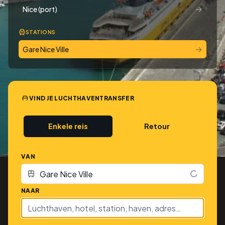
→
Nice (port)
STATIONS
→
Gare Nice Ville
VIND JE LUCHTHAVENTRANSFER
Enkele reis
Retour
VAN
NAAR