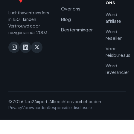
ONS
Over ons
Luchthaventransfers
Word
Blog
in 150+ landen.
affiliate
Vertrouwd door
Bestemmingen
Word
reizigers sinds 2003.
reseller
Voor
reisbureaus
Word
leverancier
© 2026 Taxi2Airport. Alle rechten voorbehouden.
Privacy
Voorwaarden
Responsible disclosure