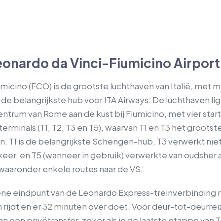
onardo da Vinci-Fiumicino Airport
micino (FCO) is de grootste luchthaven van Italië, met 
 de belangrijkste hub voor ITA Airways. De luchthaven li
ntrum van Rome aan de kust bij Fiumicino, met vier star
rminals (T1, T2, T3 en T5), waarvan T1 en T3 het grootst
en. T1 is de belangrijkste Schengen-hub, T3 verwerkt n
keer, en T5 (wanneer in gebruik) verwerkte van oudsher 
aaronder enkele routes naar de VS.
ene eindpunt van de Leonardo Express-treinverbinding n
n rijdt en er 32 minuten over doet. Voor deur-tot-deurre
n een privétransfer, zeker als je de laatste etappe van T