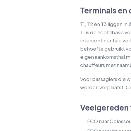
Terminals en
T1, T2 en T3 liggen i
T1 is de hoofdbasis 
intercontinentale ver
behoefte gebruikt vo
eigen aankomsthal m
chauffeurs met naam
Voor passagiers die 
worden verplaatst. C
Veelgereden 
FCO naar Colosseu