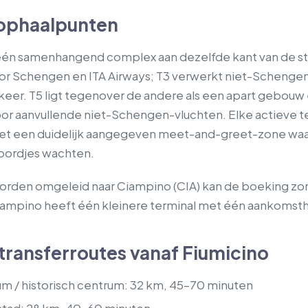
 ophaalpunten
n één samenhangend complex aan dezelfde kant van de st
voor Schengen en ITA Airways; T3 verwerkt niet-Schenge
keer. T5 ligt tegenover de andere als een apart gebouw
or aanvullende niet-Schengen-vluchten. Elke actieve t
et een duidelijk aangegeven meet-and-greet-zone wa
bordjes wachten.
worden omgeleid naar Ciampino (CIA) kan de boeking zo
iampino heeft één kleinere terminal met één aankomsth
transferroutes vanaf Fiumicino
m / historisch centrum: 32 km, 45–70 minuten