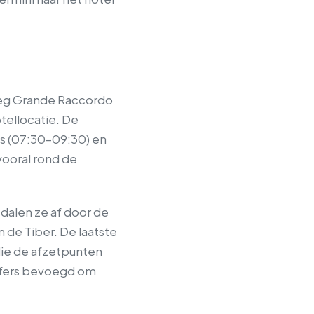
gweg Grande Raccordo
otellocatie. De
its (07:30–09:30) en
vooral rond de
 dalen ze af door de
 de Tiber. De laatste
 die de afzetpunten
nsfers bevoegd om