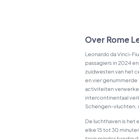
Over Rome Le
Leonardo da Vinci-Fiu
passagiers in 2024 en
zuidwesten van het ce
en vier genummerde te
activiteiten verwerk
intercontinentaal ver
Schengen-vluchten, w
De luchthaven is het 
elke 15 tot 30 minute
trein minder handig da