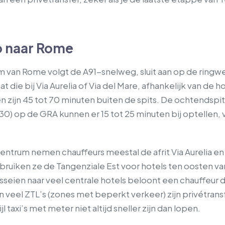
o naar Rome
rum van Rome volgt de A91-snelweg, sluit aan op de rin
at die bij Via Aurelia of Via del Mare, afhankelijk van de h
den zijn 45 tot 70 minuten buiten de spits. De ochtendsp
30) op de GRA kunnen er 15 tot 25 minuten bij optellen, 
centrum nemen chauffeurs meestal de afrit Via Aurelia en
ebruiken ze de Tangenziale Est voor hotels ten oosten van
asseien naar veel centrale hotels beloont een chauffeur
in veel ZTL’s (zones met beperkt verkeer) zijn privétra
jl taxi’s met meter niet altijd sneller zijn dan lopen.