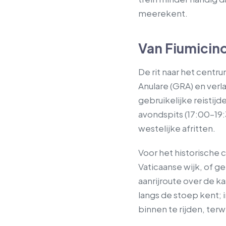
meerekent.
Van Fiumicin
De rit naar het cent
Anulare (GRA) en verla
gebruikelijke reistij
avondspits (17:00–19:
westelijke afritten.
Voor het historische 
Vaticaanse wijk, of g
aanrijroute over de k
langs de stoep kent; 
binnen te rijden, terwi