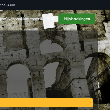
tot 24 uur
NL
gen
Over ons
Klantenservice
Mijn boekingen
→