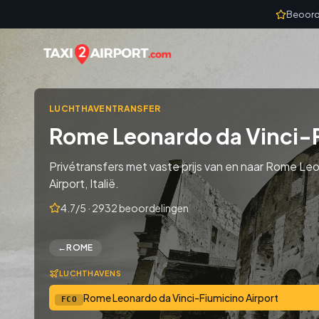
Skip to content
Beoord
LUCHTHAVENTRANSFER
Rome Leonardo da Vinci-F
Privétransfers met vaste prijs van en naar Rome Le
Airport, Italië.
4.7/5 · 2932 beoordelingen
←
ROME
LUCHTHAVENS
Rome Leonardo da Vinci-Fiumicino Airport
FCO