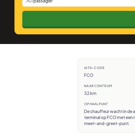
1 passagier
IATA-CODE
FCO
NAAR CENTRUM
32 km
OPHAALPUNT
De chauffeur wacht in de 
terminal op FCO met een
meet-and-greet-punt.