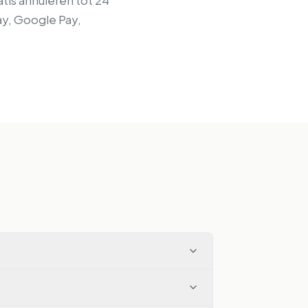
tis annuleren tot 24
ay, Google Pay,