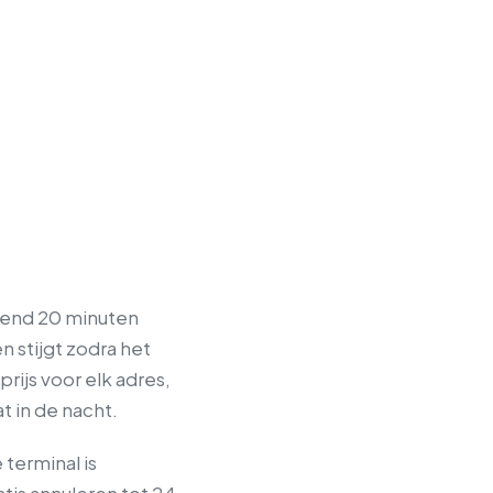
htend 20 minuten
n stijgt zodra het
rijs voor elk adres,
 in de nacht.
terminal is