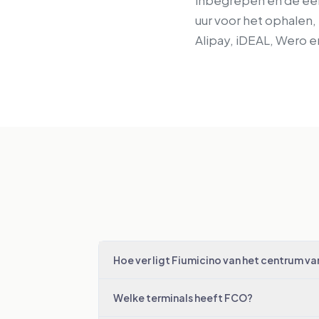
inbegrepen en de eers
uur voor het ophalen,
Alipay, iDEAL, Wero e
Hoe ver ligt Fiumicino van het centrum v
Welke terminals heeft FCO?