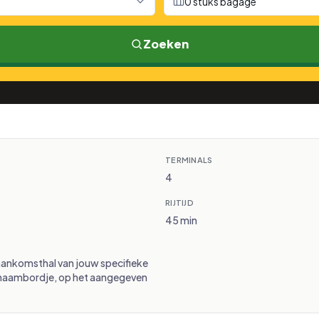
0 stuks bagage
Zoeken
TERMINALS
4
RIJTIJD
45 min
aankomsthal van jouw specifieke
 naambordje, op het aangegeven