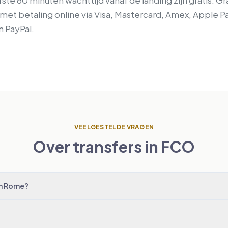
te 60 minuten wachttijd vanaf de landing zijn gratis. Gra
 met betaling online via Visa, Mastercard, Amex, Apple P
n PayPal.
VEELGESTELDE VRAGEN
Over transfers in FCO
an Rome?