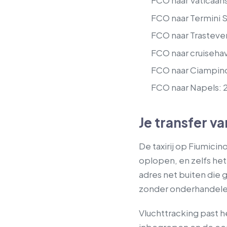
FCO naar Vaticaan
FCO naar Termini 
FCO naar Trasteve
FCO naar cruiseha
FCO naar Ciampino
FCO naar Napels: 
Je transfer v
De taxirij op Fiumici
oplopen, en zelfs het 
adres net buiten die g
zonder onderhandelen
Vluchttracking past h