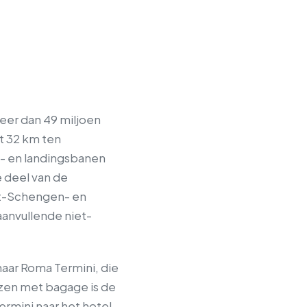
meer dan 49 miljoen
gt 32 km ten
t- en landingsbanen
e deel van de
iet-Schengen- en
aanvullende niet-
aar Roma Termini, die
izen met bagage is de
ermini naar het hotel