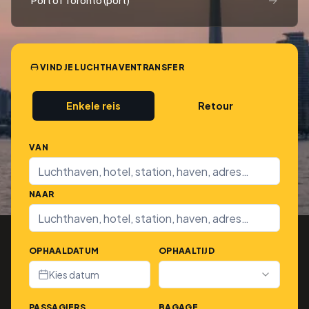
Port of Toronto (port)
VIND JE LUCHTHAVENTRANSFER
Enkele reis
Retour
VAN
NAAR
OPHAALDATUM
OPHAALTIJD
Kies datum
PASSAGIERS
BAGAGE