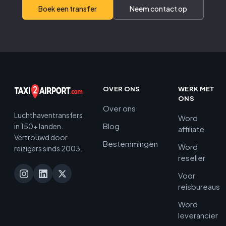
Boek een transfer
Neem contact op
OVER ONS
WERK MET
ONS
Over ons
Luchthaventransfers
Word
Blog
in 150+ landen.
affiliate
Vertrouwd door
Bestemmingen
Word
reizigers sinds 2003.
reseller
Voor
reisbureaus
Word
leverancier