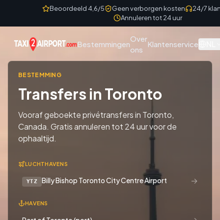
Skip to content
Beoordeeld 4,6/5
Geen verborgen kosten
24/7 kla
Annuleren tot 24 uur
Over
NL
Bestemmingen
Klantenservice
ons
BESTEMMING
Transfers in Toronto
Vooraf geboekte privétransfers in Toronto,
Canada. Gratis annuleren tot 24 uur voor de
ophaaltijd.
LUCHTHAVENS
→
Billy Bishop Toronto City Centre Airport
YTZ
HAVENS
→