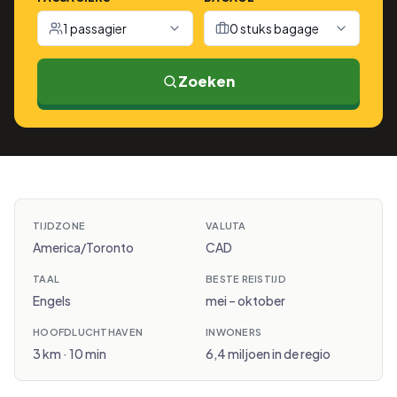
1 passagier
0 stuks bagage
Zoeken
TIJDZONE
VALUTA
America/Toronto
CAD
TAAL
BESTE REISTIJD
Engels
mei – oktober
HOOFDLUCHTHAVEN
INWONERS
3 km · 10 min
6,4 miljoen in de regio