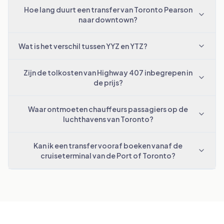
Hoe lang duurt een transfer van Toronto Pearson
naar downtown?
Wat is het verschil tussen YYZ en YTZ?
Zijn de tolkosten van Highway 407 inbegrepen in
de prijs?
Waar ontmoeten chauffeurs passagiers op de
luchthavens van Toronto?
Kan ik een transfer vooraf boeken vanaf de
cruiseterminal van de Port of Toronto?