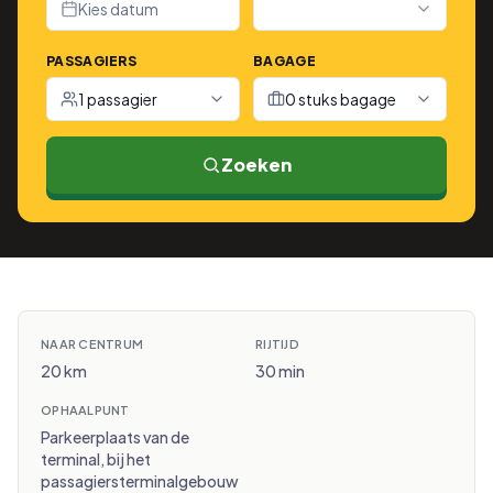
Kies datum
PASSAGIERS
BAGAGE
1 passagier
0 stuks bagage
Zoeken
NAAR CENTRUM
RIJTIJD
20 km
30 min
OPHAALPUNT
Parkeerplaats van de
terminal, bij het
passagiersterminalgebouw