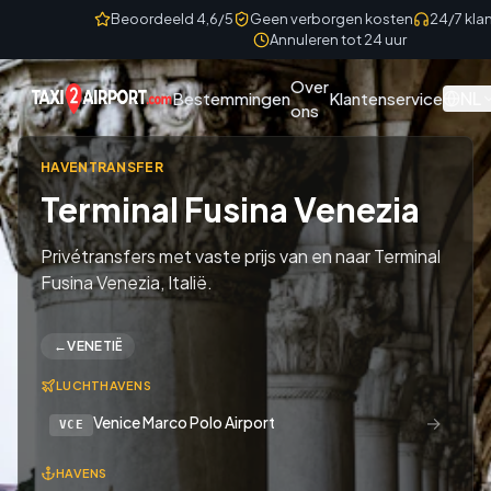
Skip to content
Beoordeeld 4,6/5
Geen verborgen kosten
24/7 kla
Annuleren tot 24 uur
Over
NL
Bestemmingen
Klantenservice
ons
HAVENTRANSFER
Terminal Fusina Venezia
Privétransfers met vaste prijs van en naar Terminal
Fusina Venezia, Italië.
←
VENETIË
LUCHTHAVENS
→
Venice Marco Polo Airport
VCE
HAVENS