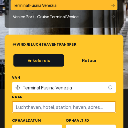
→
Terminal Fusina Venezia
→
Venice Port - Cruise Terminal Venice
VIND JE LUCHTHAVENTRANSFER
Enkele reis
Retour
VAN
NAAR
OPHAALDATUM
OPHAALTIJD