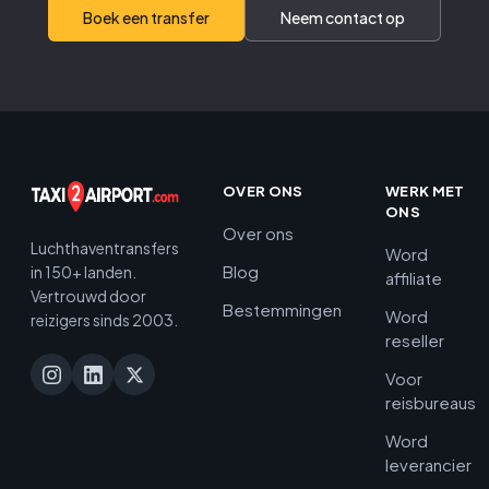
Boek een transfer
Neem contact op
OVER ONS
WERK MET
ONS
Over ons
Luchthaventransfers
Word
Blog
in 150+ landen.
affiliate
Vertrouwd door
Bestemmingen
Word
reizigers sinds 2003.
reseller
Voor
reisbureaus
Word
leverancier