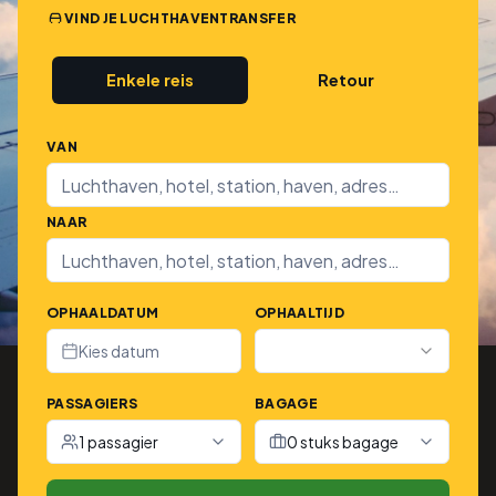
VIND JE LUCHTHAVENTRANSFER
Enkele reis
Retour
VAN
NAAR
OPHAALDATUM
OPHAALTIJD
Kies datum
PASSAGIERS
BAGAGE
1 passagier
0 stuks bagage