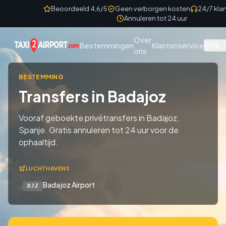
Skip to content
Beoordeeld 4,6/5
Geen verborgen kosten
24/7 kla
Annuleren tot 24 uur
Over
NL
Bestemmingen
Klantenservice
ons
BESTEMMING
Transfers in Badajoz
Vooraf geboekte privétransfers in Badajoz,
Spanje. Gratis annuleren tot 24 uur voor de
ophaaltijd.
LUCHTHAVENS
Badajoz Airport
BJZ