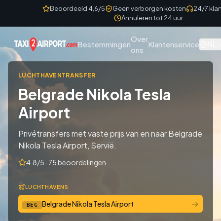
Skip to content
Beoordeeld 4,6/5
Geen verborgen kosten
24/7 kla
Annuleren tot 24 uur
Over
NL
Bestemmingen
Klantenservice
ons
LUCHTHAVENTRANSFER
Belgrade Nikola Tesla
Airport
Privétransfers met vaste prijs van en naar Belgrade
Nikola Tesla Airport, Servië.
4.8/5 · 75 beoordelingen
LUCHTHAVENS
→
Belgrade Nikola Tesla Airport
BEG