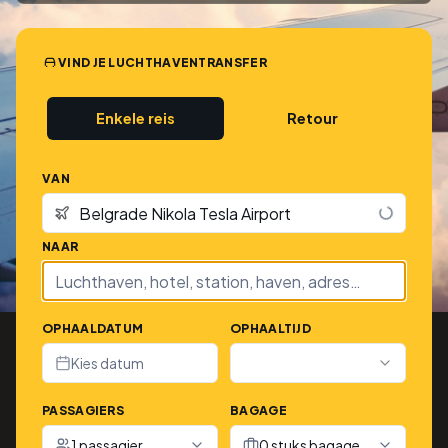
VIND JE LUCHTHAVENTRANSFER
Enkele reis
Retour
VAN
NAAR
OPHAALDATUM
OPHAALTIJD
Kies datum
PASSAGIERS
BAGAGE
1 passagier
0 stuks bagage