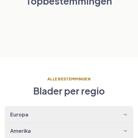
Topbestemmingen
Londen
Parijs
NEDERLAND
BEKIJK TRANSFERS
→
Amsterdam
SPANJE
BEKIJK TRANSFERS
→
Barcelona
BEKIJK TRANSFERS
→
BEKIJK TRANSFERS
→
ALLE BESTEMMINGEN
Blader per regio
Europa
Amerika