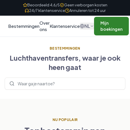
Skip to content
Beoordeeld 4,6/5
Geen verborgen kosten
24/7 klantenservice
Annuleren tot 24 uur
Over
Mijn
NL
Bestemmingen
Klantenservice
ons
boekingen
BESTEMMINGEN
Luchthaventransfers, waar je ook
heen gaat
Bestemmingen zoeken
NU POPULAIR
VERENIGD KONINKRIJK
FRANKRIJK