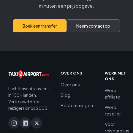
minuten een prijsopgave.
Boek een transfer
Neem contact op
OVER ONS
WERK MET
ONS
Over ons
Luchthaventransfers
Word
Blog
in 150+ landen.
affiliate
Vertrouwd door
Bestemmingen
Word
reizigers sinds 2003.
reseller
Voor
reisbureaus