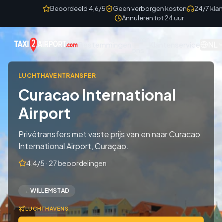
Skip to content
Beoordeeld 4,6/5
Geen verborgen kosten
24/7 kla
Annuleren tot 24 uur
Over
NL
Bestemmingen
Klantenservice
ons
LUCHTHAVENTRANSFER
Curacao International
Airport
Privétransfers met vaste prijs van en naar Curacao
International Airport, Curaçao.
4.4/5 · 27 beoordelingen
←
WILLEMSTAD
LUCHTHAVENS