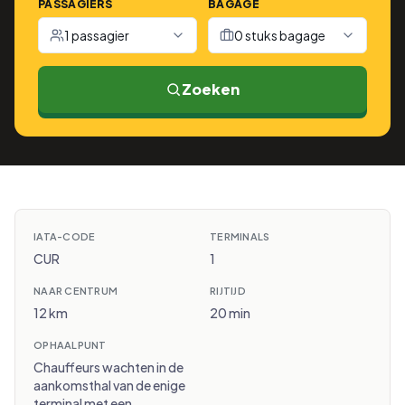
PASSAGIERS
BAGAGE
1 passagier
0 stuks bagage
Zoeken
IATA-CODE
TERMINALS
CUR
1
NAAR CENTRUM
RIJTIJD
12 km
20 min
OPHAALPUNT
Chauffeurs wachten in de
aankomsthal van de enige
terminal met een