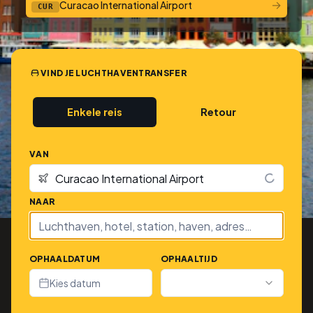
→
Curacao International Airport
CUR
VIND JE LUCHTHAVENTRANSFER
Enkele reis
Retour
VAN
NAAR
OPHAALDATUM
OPHAALTIJD
Kies datum